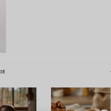
IE
ANMELDEN
RE
s sich lohnt, ein Konto zu
erstellen