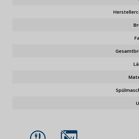
Hersteller
Br
F
Gesamtbr
L
Mate
Spülmasc
U