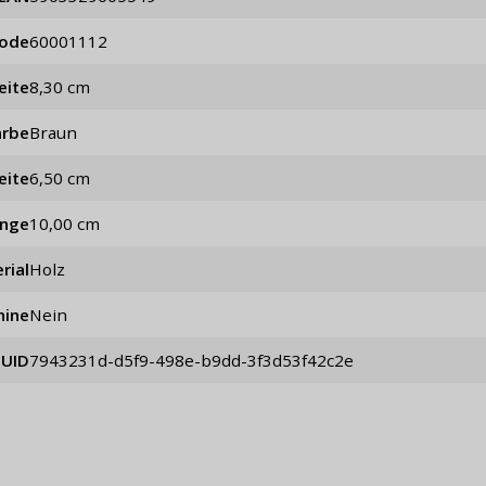
code
60001112
eite
8,30 cm
arbe
Braun
eite
6,50 cm
änge
10,00 cm
rial
Holz
hine
Nein
UID
7943231d-d5f9-498e-b9dd-3f3d53f42c2e