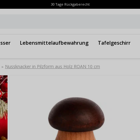
30 Tage Rückgaberecht
sser
Lebensmittelaufbewahrung
Tafelgeschirr
Nussknacker in Pilzform aus Holz ROAN 10 cm
»