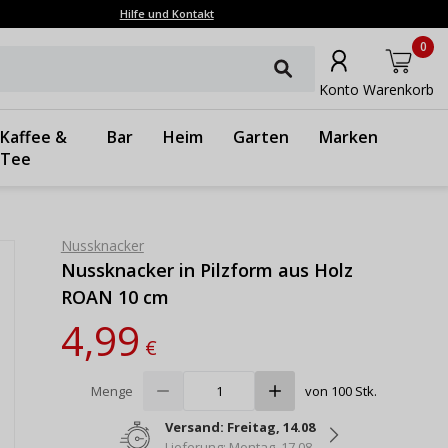
Hilfe und Kontakt
0
Konto
Warenkorb
Kaffee &
Bar
Heim
Garten
Marken
Tee
Nussknacker
Nussknacker in Pilzform aus Holz
ROAN 10 cm
4,99
€
Menge
von 100 Stk.
Versand: Freitag, 14.08
Lieferung: Montag, 17.08