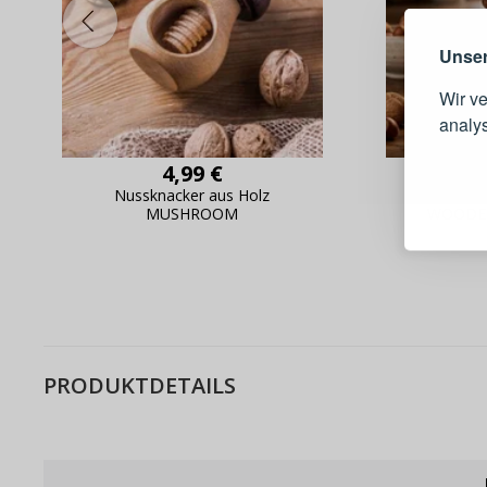
Unser
Wir v
analy
4,99 €
Schnell
Nussknacker aus Holz
Nusskna
Bestel
MUSHROOM
WOODEN
Schnell
Live-Üb
Bestell
PRODUKTDETAILS