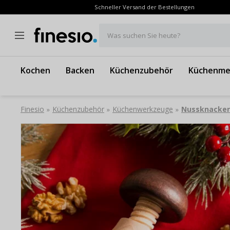
Schneller Versand der Bestellungen
Was suchen Sie heute?
Kochen
Backen
Küchenzubehör
Küchenme
Finesio
Küchenzubehör
Küchenwerkzeuge
Nussknacker
»
»
»