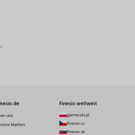
inesio.de
Finesio weltweit
garneczki.pl
ber uns
finesio.cz
nsere Marken
finesio.sk