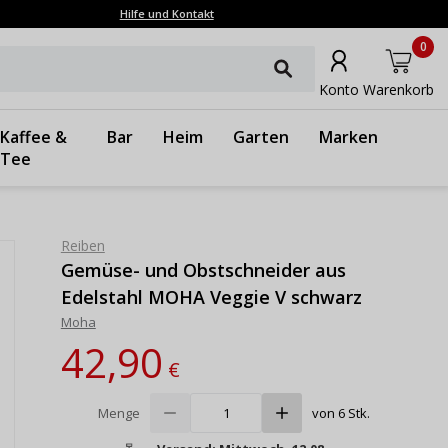
Hilfe und Kontakt
0
Konto
Warenkorb
Kaffee &
Bar
Heim
Garten
Marken
Tee
Reiben
Gemüse- und Obstschneider aus
Edelstahl MOHA Veggie V schwarz
Moha
42,90
€
Menge
von 6 Stk.