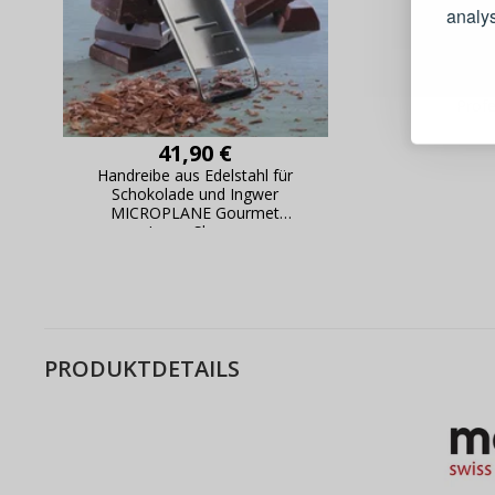
analy
Schnell
Feine R
Bestel
Profe
Schnell
Live-Üb
41,90 €
Bestell
Handreibe aus Edelstahl für
Schokolade und Ingwer
MICROPLANE Gourmet
Large Shaver
PRODUKTDETAILS