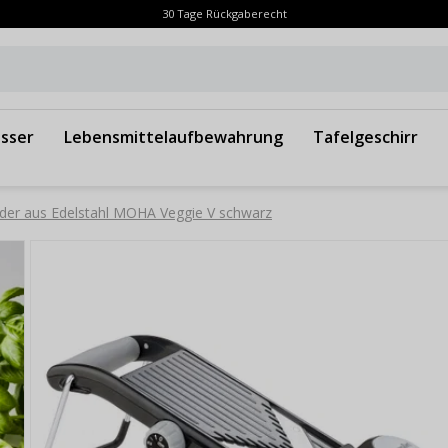
30 Tage Rückgaberecht
sser
Lebensmittelaufbewahrung
Tafelgeschirr
der aus Edelstahl MOHA Veggie V schwarz