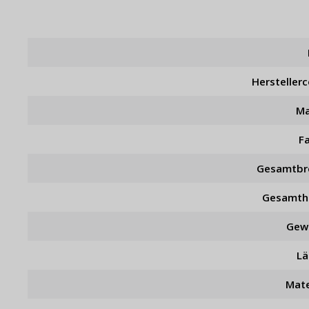
Hersteller
Ma
F
Gesamtbr
Gesamth
Gew
L
Mate