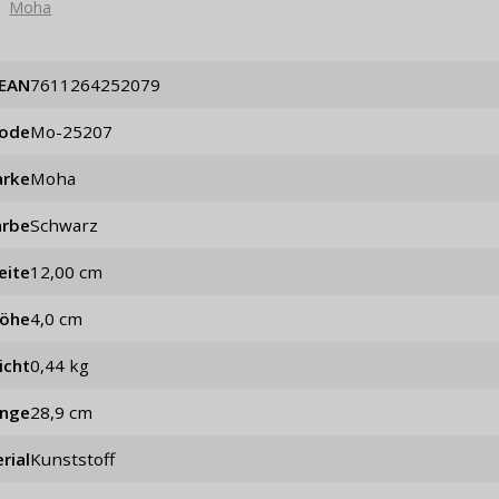
Moha
EAN
7611264252079
code
mo-25207
rke
Moha
arbe
schwarz
eite
12,00 cm
öhe
4,0 cm
icht
0,44 kg
änge
28,9 cm
rial
Kunststoff