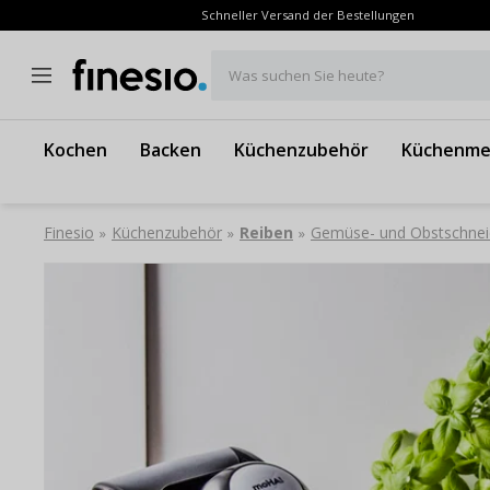
Schneller Versand der Bestellungen
Was suchen Sie heute?
Kochen
Backen
Küchenzubehör
Küchenme
Finesio
Küchenzubehör
Reiben
Gemüse- und Obstschnei
»
»
»