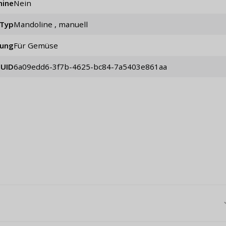
hine
Nein
Typ
Mandoline , manuell
ung
für Gemüse
UID
6a09edd6-3f7b-4625-bc84-7a5403e861aa