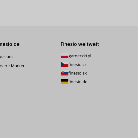
inesio.de
Finesio weltweit
garneczki.pl
ber uns
finesio.cz
nsere Marken
finesio.sk
finesio.de