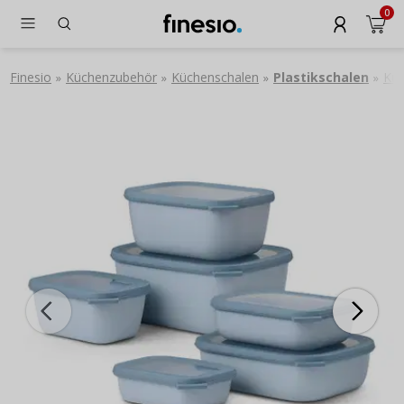
0
Finesio
Küchenzubehör
Küchenschalen
Plastikschalen
Kun
»
»
»
»