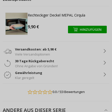
Rechteckiger Deckel MEPAL Cirqula
9,90 €
HINZUFÜGEN
+
+
Versandkosten: ab 5,90 €
Viele Versandoptionen
30 Tage Rückgaberecht
Ohne Angabe von Gründen!
Gewährleistung
Klar geregelt
0.0
/ 5
0 Bewertungen
ANDERE AUS DIESER SERIE