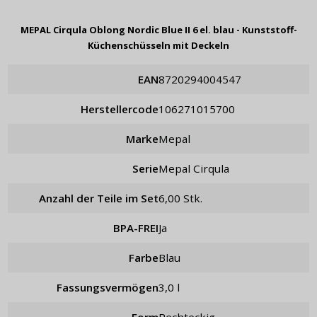
MEPAL Cirqula Oblong Nordic Blue II 6 el. blau - Kunststoff-
Küchenschüsseln mit Deckeln
EAN
8720294004547
Herstellercode
106271015700
Marke
Mepal
Serie
Mepal Cirqula
Anzahl der Teile im Set
6,00 Stk.
BPA-FREI
Ja
Farbe
Blau
Fassungsvermögen
3,0 l
Form
rechteckig