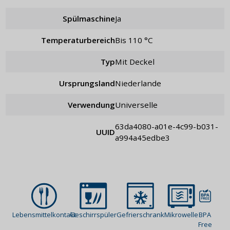
Spülmaschine
Ja
Temperaturbereich
bis 110 °C
Typ
mit Deckel
Ursprungsland
Niederlande
Verwendung
universelle
63da4080-a01e-4c99-b031-
UUID
a994a45edbe3
Lebensmittelkontakt
Geschirrspüler
Gefrierschrank
Mikrowelle
BPA
Free