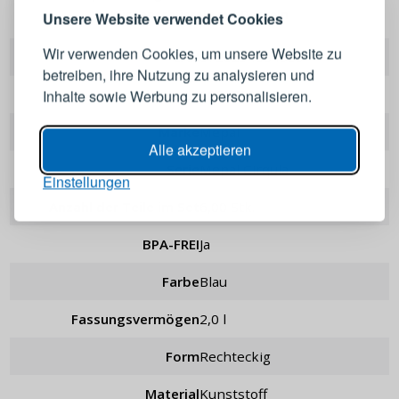
Melden Sie sich bei Ihrem
Küchenschüsseln mit Deckeln
Unsere Website verwendet Cookies
Konto an
Wir verwenden Cookies, um unsere Website zu
EAN
8720294004509
betreiben, ihre Nutzung zu analysieren und
E-Mail-Adresse
Herstellercode
106270015700
Inhalte sowie Werbung zu personalisieren.
Marke
Mepal
Passwort
ANZEIGEN
Alle akzeptieren
Serie
Mepal Cirqula
Einstellungen
ANMELDEN
Anzahl der Teile im Set
6,00 Stk.
BPA-FREI
Ja
Passwort erinnern
Farbe
Blau
Fassungsvermögen
2,0 l
Form
rechteckig
Material
Kunststoff