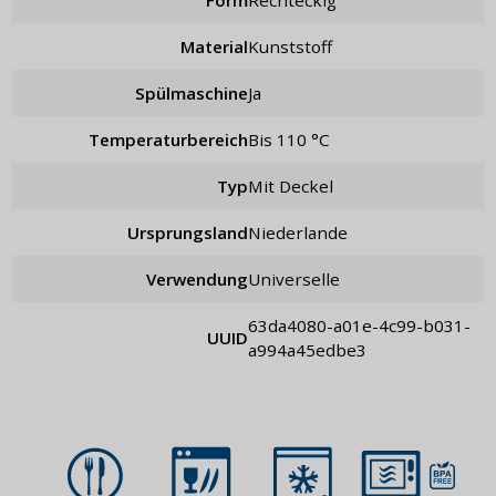
Material
Kunststoff
Spülmaschine
Ja
Temperaturbereich
bis 110 °C
Typ
mit Deckel
Ursprungsland
Niederlande
Verwendung
universelle
63da4080-a01e-4c99-b031-
UUID
a994a45edbe3