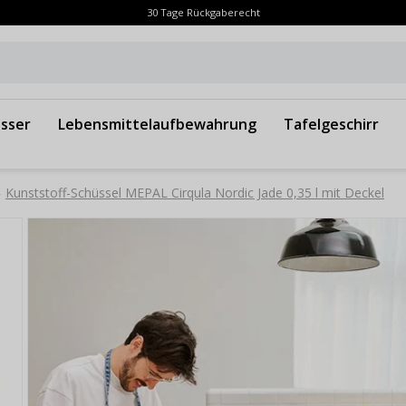
30 Tage Rückgaberecht
sser
Lebensmittelaufbewahrung
Tafelgeschirr
Kunststoff-Schüssel MEPAL Cirqula Nordic Jade 0,35 l mit Deckel
»