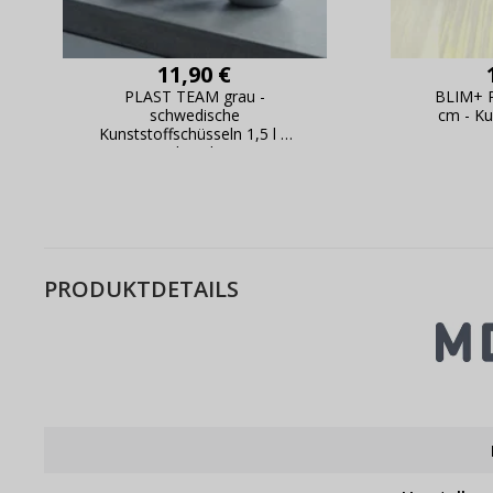
11,90 €
PLAST TEAM grau -
BLIM+ 
schwedische
cm - Ku
Kunststoffschüsseln 1,5 l 2
l 2,5 l
PRODUKTDETAILS