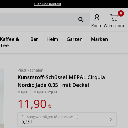
Hilfe und Kontakt
0
Konto
Warenkorb
Kaffee &
Bar
Heim
Garten
Marken
Tee
Plastikschalen
Kunststoff-Schüssel MEPAL Cirqula
Nordic Jade 0,35 l mit Deckel
Mepal
Mepal Cirqula
11,90
€
Fassungsvermögen (8 zur Auswahl)
0,35 l