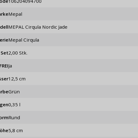
code
106204094700
rke
Mepal
dell
MEPAL Cirqula Nordic Jade
erie
Mepal Cirqula
 Set
2,00 Stk.
FREI
Ja
sser
12,5 cm
arbe
Grün
ögen
0,35 l
orm
rund
öhe
5,8 cm