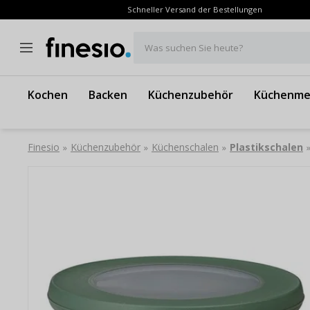
Schneller Versand der Bestellungen
Was suchen Sie heute?
Kochen
Backen
Küchenzubehör
Küchenme
Finesio
Küchenzubehör
Küchenschalen
Plastikschalen
»
»
»