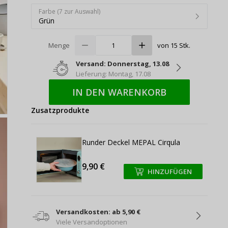
Farbe (7 zur Auswahl)
Grün
Menge
von 15 Stk.
Versand: Donnerstag, 13.08
Lieferung: Montag, 17.08
IN DEN WARENKORB
Zusatzprodukte
Runder Deckel MEPAL Cirqula
9,90 €
HINZUFÜGEN
+
+
Versandkosten: ab 5,90 €
Viele Versandoptionen