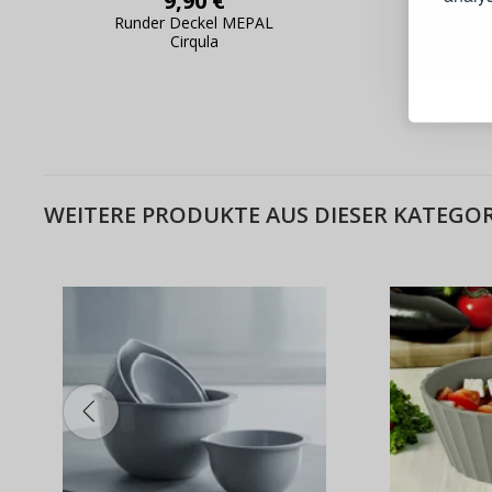
9,90 €
Runder Deckel MEPAL
Recht
Cirqula
ME
Schnell
Bestel
Schnell
Live-Üb
Bestell
WEITERE PRODUKTE AUS DIESER KATEGOR