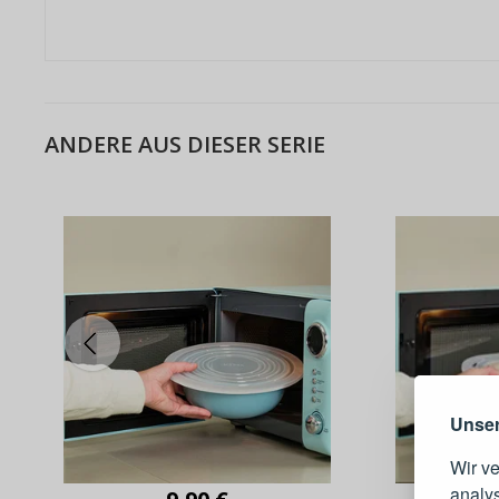
ANDERE AUS DIESER SERIE
Warum e
Unser
Wir v
analy