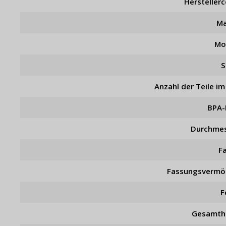
Hersteller
Ma
Mo
S
Anzahl der Teile im
BPA-
Durchme
F
Fassungsverm
F
Gesamth