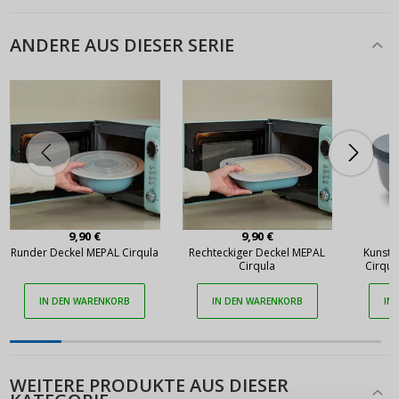
ANDERE AUS DIESER SERIE
9,90 €
9,90 €
Runder Deckel MEPAL Cirqula
Rechteckiger Deckel MEPAL
Kunsts
Cirqula
Cirqul
b
IN DEN WARENKORB
IN DEN WARENKORB
IN
ANMELDEN
REGISTRIEREN
WEITERE PRODUKTE AUS DIESER