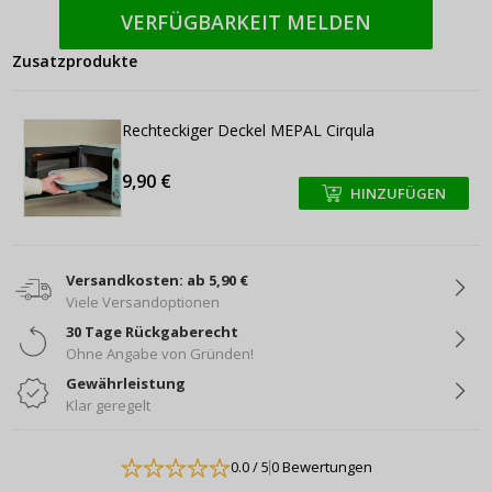
VERFÜGBARKEIT MELDEN
Zusatzprodukte
Rechteckiger Deckel MEPAL Cirqula
9,90 €
HINZUFÜGEN
+
+
Versandkosten: ab 5,90 €
Viele Versandoptionen
30 Tage Rückgaberecht
Ohne Angabe von Gründen!
Gewährleistung
Klar geregelt
0.0
/ 5
0 Bewertungen