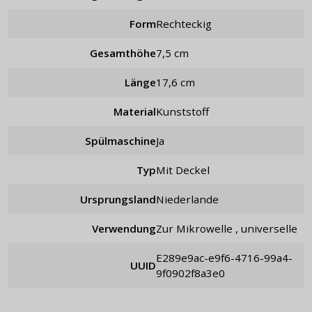
Form
rechteckig
Gesamthöhe
7,5 cm
Länge
17,6 cm
Material
Kunststoff
Spülmaschine
Ja
Typ
mit Deckel
Ursprungsland
Niederlande
Verwendung
zur Mikrowelle , universelle
e289e9ac-e9f6-4716-99a4-
UUID
9f0902f8a3e0