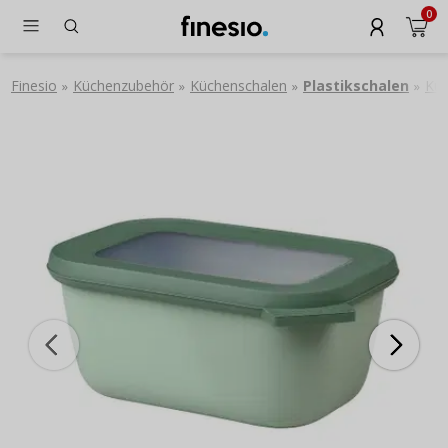
0
Finesio
Küchenzubehör
Küchenschalen
Plastikschalen
Kun
»
»
»
»