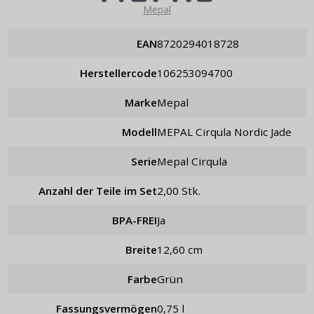
Mepal
EAN
8720294018728
Herstellercode
106253094700
Marke
Mepal
Modell
MEPAL Cirqula Nordic Jade
Serie
Mepal Cirqula
Anzahl der Teile im Set
2,00 Stk.
BPA-FREI
Ja
Breite
12,60 cm
Farbe
Grün
Fassungsvermögen
0,75 l