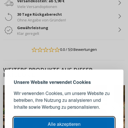
Versandkosten: ab 5,90 €
Viele Versandoptionen
30 Tage Rückgaberecht
Ohne Angabe von Gründen!
Gewährleistung
Klar geregelt
0.0
/ 5
0 Bewertungen
ANMELDEN
REGISTRIEREN
WEITERE PRODUKTE AUS DIESER
KATEGORIE
Melden Sie sich bei Ihrem
Unsere Website verwendet Cookies
Konto an
Wir verwenden Cookies, um unsere Website zu
betreiben, ihre Nutzung zu analysieren und
E-Mail-Adresse
Inhalte sowie Werbung zu personalisieren.
Passwort
ANZEIGEN
Alle akzeptieren