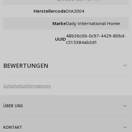
Herstellercode
DIA2004
Marke
Daily International Home
48b36c0b-0c97-4429-80bd-
UUID
c515384ab3d1
BEWERTUNGEN
Sicherheitsinformationen
ÜBER UNS
KONTAKT