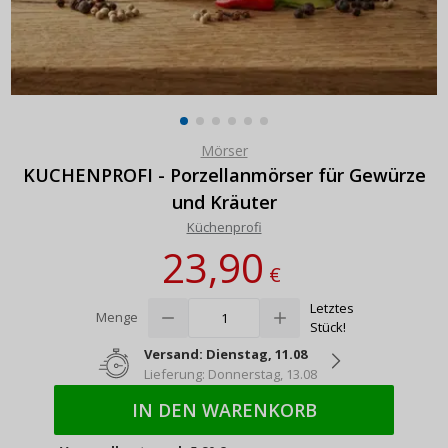
Mörser
KUCHENPROFI - Porzellanmörser für Gewürze
und Kräuter
Küchenprofi
23,90
€
Letztes
Menge
Stück!
Versand: Dienstag, 11.08
Lieferung: Donnerstag, 13.08
IN DEN WARENKORB