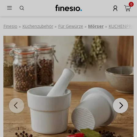
0
Finesio
Küchenzubehör
Für Gewürze
Mörser
KUCHENPROFI 
»
»
»
»