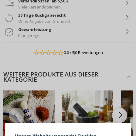
Versandkosten: ab 5,90 €
Viele Versandoptionen
30 Tage Rückgaberecht
Ohne Angabe von Gründen!
Gewährleistung
Klar geregelt
0.0
/ 5
0 Bewertungen
WEITERE PRODUKTE AUS DIESER
KATEGORIE
ANMELDEN
REGISTRIEREN
Melden Sie sich bei Ihrem
Unsere Website verwendet Cookies