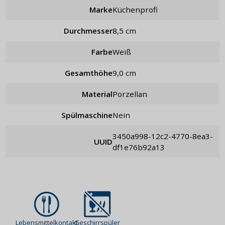
Marke
Küchenprofi
Durchmesser
8,5 cm
Farbe
weiß
Gesamthöhe
9,0 cm
Material
Porzellan
Spülmaschine
Nein
3450a998-12c2-4770-8ea3-
UUID
df1e76b92a13
Lebensmittelkontakt
Geschirrspüler