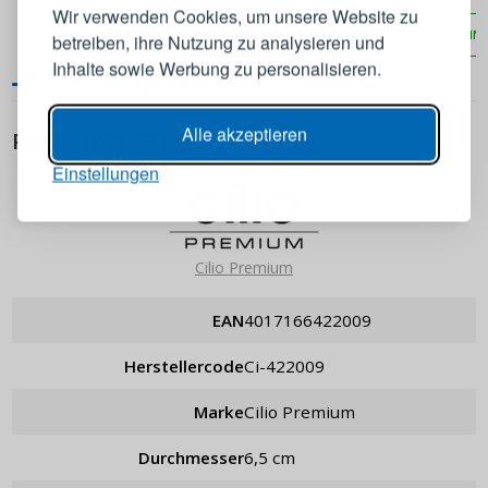
MORTAR
und Kräuter aus Marmor mit
Wir verwenden Cookies, um unsere Website zu
Stößel
IN DEN WARENKORB
IN DEN WARENKORB
IN
betreiben, ihre Nutzung zu analysieren und
E-Mail-Adresse
Inhalte sowie Werbung zu personalisieren.
Passwort
ANZEIGEN
Alle akzeptieren
PRODUKTDETAILS
Einstellungen
ANMELDEN
Passwort erinnern
Cilio Premium
EAN
4017166422009
Herstellercode
ci-422009
Marke
Cilio Premium
Durchmesser
6,5 cm