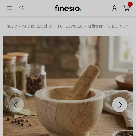
0
Finesio
Küchenzubehör
Für Gewürze
Mörser
CILIO 9 cm - 
»
»
»
»