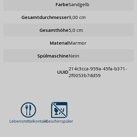
Farbe
Sandgelb
Gesamtdurchmesser
9,00 cm
Gesamthöhe
5,0 cm
Material
Marmor
Spülmaschine
Nein
214c3cca-959a-45fa-b371-
UUID
2f0053b7dd59
Lebensmittelkontakt
Geschirrspüler