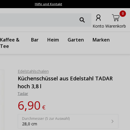
Hilfe und Kontakt
0
Konto
Warenkorb
Kaffee &
Bar
Heim
Garten
Marken
Tee
Edelstahlschalen
Küchenschüssel aus Edelstahl TADAR
hoch 3,8 l
Tadar
6,90
€
Durchmesser (5 zur Auswahl)
28,0 cm