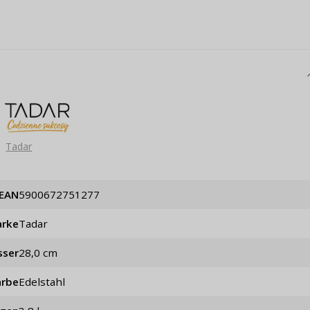
Passwort erinn
Tadar
EAN
5900672751277
rke
Tadar
sser
28,0 cm
arbe
Edelstahl