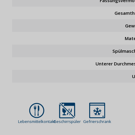
Fassungsverm
Gesamth
Gew
Mate
Spülmasc
Unterer Durchme
U
Lebensmittelkontakt
Geschirrspüler
Gefrierschrank