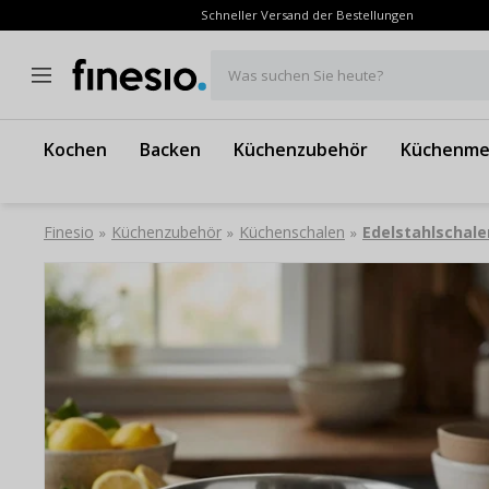
Schneller Versand der Bestellungen
Was suchen Sie heute?
Kochen
Backen
Küchenzubehör
Küchenme
Finesio
Küchenzubehör
Küchenschalen
Edelstahlschale
»
»
»