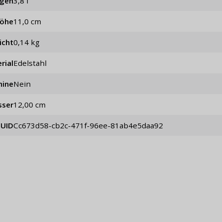
ögen
3,8 l
öhe
11,0 cm
icht
0,14 kg
rial
Edelstahl
hine
Nein
sser
12,00 cm
UID
cc673d58-cb2c-471f-96ee-81ab4e5daa92