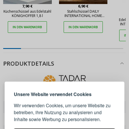
7,90 €
6,90 €
Küchenschüssel aus Edelstahl
Stahlschüssel DAILY
KÖNIGHOFFER 1,8 l
INTERNATIONAL HOME
Edelst
STRONG 24 cm
INTE
IN DEN WARENKORB
IN DEN WARENKORB
S
IN
PRODUKTDETAILS
ANMELDEN
REGISTRIEREN
Melden Sie sich bei Ihrem
Tadar
Unsere Website verwendet Cookies
Konto an
Wir verwenden Cookies, um unsere Website zu
EAN
5900672756050
betreiben, ihre Nutzung zu analysieren und
E-Mail-Adresse
Inhalte sowie Werbung zu personalisieren.
Marke
Tadar