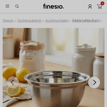
0
Finesio
Küchenzubehör
Küchenschalen
Edelstahlschalen
»
»
»
»