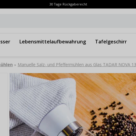
30 Tage Rückgaberecht
sser
Lebensmittelaufbewahrung
Tafelgeschirr
mühlen
Manuelle Salz- und Pfeffermühlen aus Glas TADAR NOVA 13
»