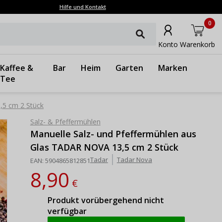
Hilfe und Kontakt
0
Konto
Warenkorb
Kaffee &
Bar
Heim
Garten
Marken
Tee
,5 cm 2 Stück
Salz- & Pfeffermühlen
Manuelle Salz- und Pfeffermühlen aus
Glas TADAR NOVA 13,5 cm 2 Stück
Tadar
Tadar Nova
EAN:
5904865812851
8,90
€
Produkt vorübergehend nicht
verfügbar