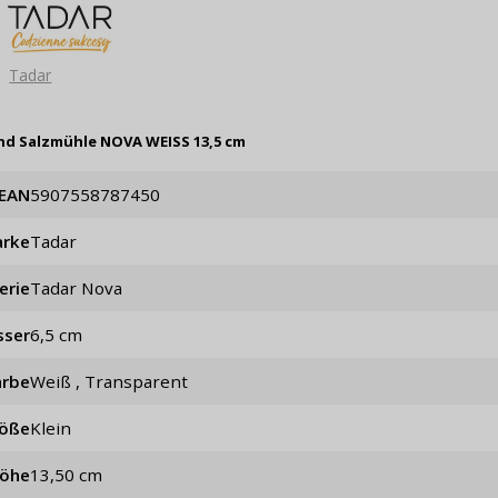
Tadar
und Salzmühle NOVA WEISS 13,5 cm
EAN
5907558787450
rke
Tadar
erie
Tadar Nova
sser
6,5 cm
arbe
weiß , Transparent
öße
klein
öhe
13,50 cm