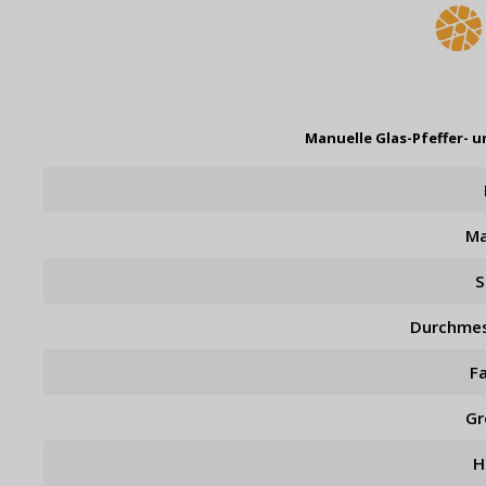
Manuelle Glas-Pfeffer- 
Ma
S
Durchme
F
Gr
H