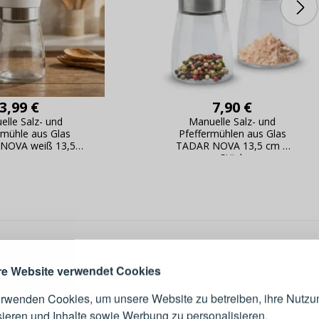
3,99 €
7,90 €
elle Salz- und
Manuelle Salz- und
rmühle aus Glas
Pfeffermühlen aus Glas
NOVA weiß 13,5
TADAR NOVA 13,5 cm 2
cm
Stück
ANMELDEN
RE
s sich lohnt, ein Konto zu
erstellen
IE
Melden Sie sich 
Konto an
e Website verwendet Cookies
erwenden Cookies, um unsere Website zu betreiben, ihre Nutzu
E-Mail-Adresse
sieren und Inhalte sowie Werbung zu personalisieren.