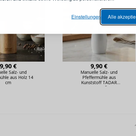
er Bestellvorgang,
Passwort
Einstellungen
Alle akzepti
lungen nachverfolgen,
e Datenaktualisierung,
erblick über Änderungen an der
ANMELDE
ung,
Passwort erinn
9,90 €
9,90 €
elle Salz- und
Manuelle Salz- und
mühle aus Holz 14
Pfeffermühle aus
cm
Kunststoff TADAR
CAYENNE weiß 18 cm