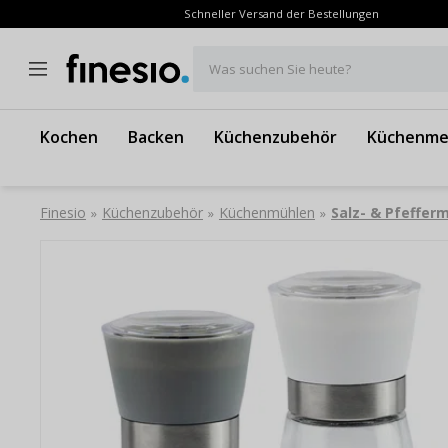
Schneller Versand der Bestellungen
Was suchen Sie heute?
Kochen
Backen
Küchenzubehör
Küchenme
Finesio
Küchenzubehör
Küchenmühlen
Salz- & Pfeffer
»
»
»