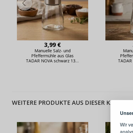
3,99 €
Manuelle Salz- und
Manu
Pfeffermühle aus Glas
Pfeffe
TADAR NOVA schwarz 13,5
TADAR 
cm
Warum e
WEITERE PRODUKTE AUS DIESER KATEGOR
Unser
Wir v
analy