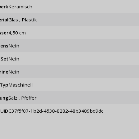
werk
keramisch
rial
Glas , Plastik
sser
4,50 cm
lens
nein
Set
nein
hine
Nein
Typ
maschinell
ung
Salz , Pfeffer
UID
c37f5f07-1b2d-4538-8282-48b3489bd9dc