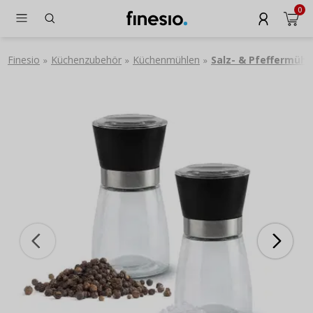
0
Finesio
Küchenzubehör
Küchenmühlen
Salz- & Pfeffermühl
»
»
»