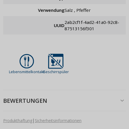
Verwendung
Salz , Pfeffer
2ab2cf1f-4ad2-41a0-92c8-
UUID
87513156f301
Lebensmittelkontakt
Geschirrspüler
BEWERTUNGEN
|
Produkthaftung
Sicherheitsinformationen