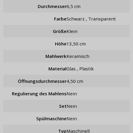
Durchmesser
6,5 cm
Farbe
schwarz , Transparent
Größe
klein
Höhe
13,50 cm
Mahlwerk
keramisch
Material
Glas , Plastik
Öffnungsdurchmesser
4,50 cm
Regulierung des Mahlens
nein
Set
nein
Spülmaschine
Nein
Typ
maschinell