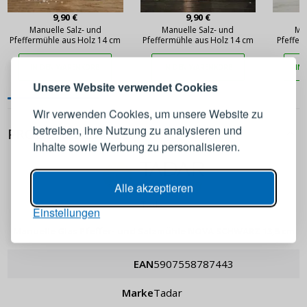
9,90 €
9,90 €
ANMELDEN
REGISTRIEREN
Manuelle Salz- und
Manuelle Salz- und
Man
Pfeffermühle aus Holz 14 cm
Pfeffermühle aus Holz 14 cm
Pfeffer
TADAR 
IN DEN WARENKORB
IN DEN WARENKORB
IN
Melden Sie sich bei Ihrem
Unsere Website verwendet Cookies
Konto an
Wir verwenden Cookies, um unsere Website zu
betreiben, ihre Nutzung zu analysieren und
PRODUKTDETAILS
E-Mail-Adresse
Inhalte sowie Werbung zu personalisieren.
Passwort
ANZEIGEN
Alle akzeptieren
Tadar
Einstellungen
ANMELDEN
Manuelle Glas Pfeffer- und Salzmühle NOVA SCHWARZ 13,5 cm
EAN
5907558787443
Passwort erinnern
Marke
Tadar