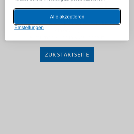
Serverfehler
Alle akzeptieren
Es sieht so aus, als würde unser Server eine Pause
Einstellungen
einlegen. :(
Versuchen Sie es in Kürze erneut!
ZUR STARTSEITE