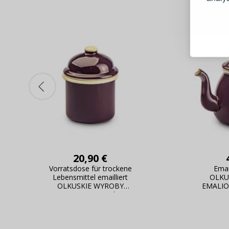
Schnell
Bestel
Schnell
Live-Üb
Bestell
20,90 €
Vorratsdose für trockene
Emai
Lebensmittel emailliert
OLKU
OLKUSKIE WYROBY
EMALIO
EMALIOWANE 0,35 l OWE
Eggplant