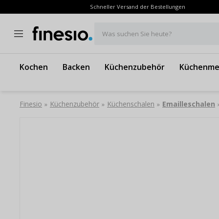
Schneller Versand der Bestellungen
Was suchen Sie heute?
Kochen
Backen
Küchenzubehör
Küchenme
Finesio
Küchenzubehör
Küchenschalen
Emailleschalen
»
»
»