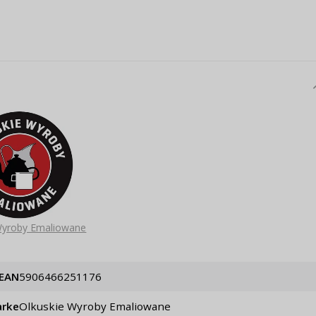
Wyroby Emaliowane
EAN
5906466251176
rke
Olkuskie Wyroby Emaliowane