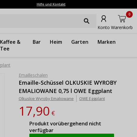
Hilfe und Kontakt
0
Konto
Warenkorb
Kaffee &
Bar
Heim
Garten
Marken
Tee
plant
Emailleschalen
Emaille-Schüssel OLKUSKIE WYROBY
EMALIOWANE 0,75 l OWE Eggplant
Olkuskie Wyroby Emaliowane
OWE Eggplant
17,90
€
Produkt vorübergehend nicht
verfügbar