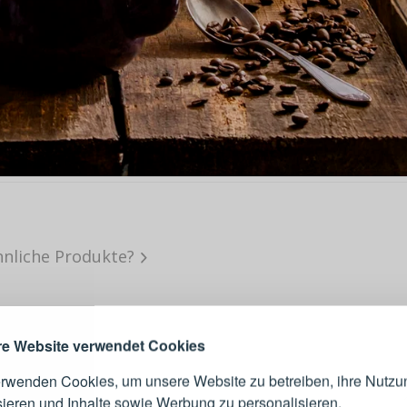
ANMELDEN
RE
hnliche Produkte?
s sich lohnt, ein Konto zu
erstellen
Melden Sie sich 
Konto an
e Website verwendet Cookies
erwenden Cookies, um unsere Website zu betreiben, ihre Nutzu
E-Mail-Adresse
sieren und Inhalte sowie Werbung zu personalisieren.