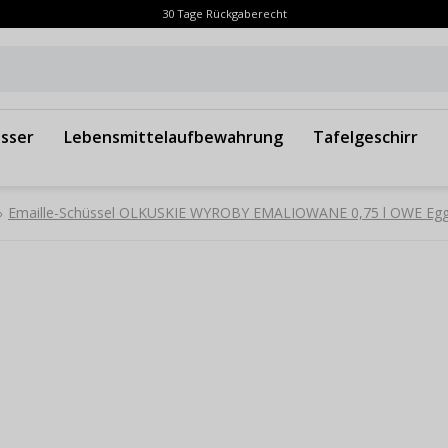
30 Tage Rückgaberecht
sser
Lebensmittelaufbewahrung
Tafelgeschirr
Emaille-Schüssel OLKUSKIE WYROBY EMALIOWANE 0,75 l OWE Egg
»