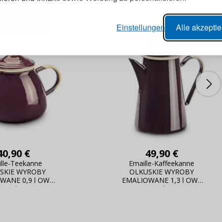
er Bestellvorgang,
Passwort
Einstellungen
Alle akzepti
lungen nachverfolgen,
e Datenaktualisierung,
erblick über Änderungen an der
ANMELDE
ung,
Passwort erinn
40,90 €
49,90 €
lle-Teekanne
Emaille-Kaffeekanne
SKIE WYROBY
OLKUSKIE WYROBY
WANE 0,9 l OWE
EMALIOWANE 1,3 l OWE
Eggplant
Eggplant