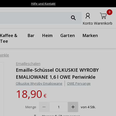
Hilfe und Kontakt
0
Konto
Warenkorb
Kaffee &
Bar
Heim
Garten
Marken
Tee
inkle
Emailleschalen
Emaille-Schüssel OLKUSKIE WYROBY
EMALIOWANE 1,6 l OWE Periwinkle
Olkuskie Wyroby Emaliowane
OWE Pervange
18,90
€
Menge
von 4 Stk.