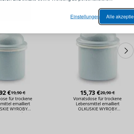
er Bestellvorgang,
Passwort
Einstellungen
Alle akzepti
lungen nachverfolgen,
e Datenaktualisierung,
erblick über Änderungen an der
ANMELDE
ung,
Passwort erinn
92 €
15,73 €
19,90 €
20,90 €
dose für trockene
Vorratsdose für trockene
ittel emailliert
Lebensmittel emailliert
SKIE WYROBY
OLKUSKIE WYROBY
ANE 0,35 l OWE
EMALIOWANE 0,5 l OWE
Pervange
Pervange