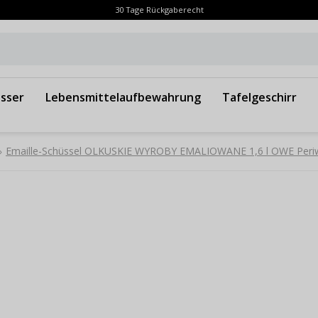
30 Tage Rückgaberecht
sser
Lebensmittelaufbewahrung
Tafelgeschirr
Emaille-Schüssel OLKUSKIE WYROBY EMALIOWANE 1,6 l OWE Periw
»