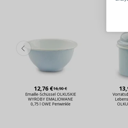
Schnell
Bestel
Schnell
Live-Üb
Bestell
12,76 €
13,
16,90 €
Emaille-Schüssel OLKUSKIE
Vorrats
WYROBY EMALIOWANE
Lebensm
0,75 l OWE Periwinkle
OLKU
EMALIOW