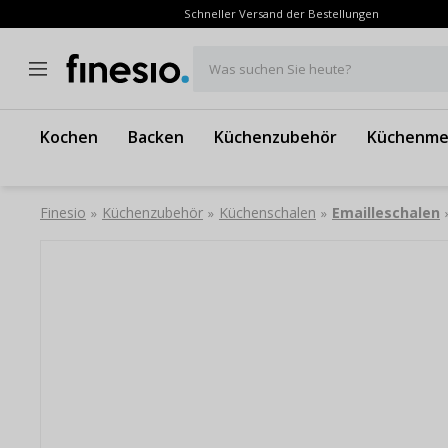
Schneller Versand der Bestellungen
Was suchen Sie heute?
Kochen
Backen
Küchenzubehör
Küchenme
Finesio
Küchenzubehör
Küchenschalen
Emailleschalen
»
»
»