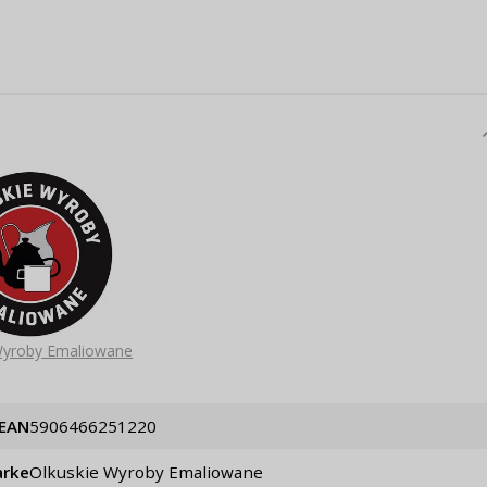
Wyroby Emaliowane
EAN
5906466251220
rke
Olkuskie Wyroby Emaliowane