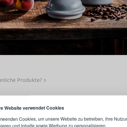
ANMELDEN
RE
hnliche Produkte?
s sich lohnt, ein Konto zu
erstellen
Melden Sie sich 
Konto an
e Website verwendet Cookies
erwenden Cookies, um unsere Website zu betreiben, ihre Nutzu
E-Mail-Adresse
sieren und Inhalte sowie Werbung zu personalisieren.