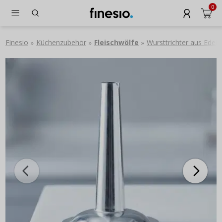
0
Finesio
Küchenzubehör
Fleischwölfe
Wursttrichter aus Ede
»
»
»