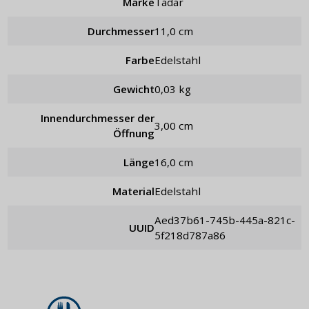
Marke
Tadar
Durchmesser
11,0 cm
Farbe
Edelstahl
Gewicht
0,03 kg
Innendurchmesser der
3,00 cm
Öffnung
Länge
16,0 cm
Material
Edelstahl
aed37b61-745b-445a-821c-
UUID
5f218d787a86