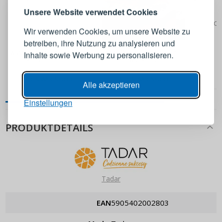
Melden Sie sich bei Ihrem
Unsere Website verwendet Cookies
Konto an
Pok
Wir verwenden Cookies, um unsere Website zu
betreiben, ihre Nutzung zu analysieren und
3,49 €
4,49 €
E-Mail-Adresse
Wursttrichter aus Edelstahl
BROWIN Schinken weiß 5 m -
Inhalte sowie Werbung zu personalisieren.
SAUSAGE 15 cm
Wurstnetz
Passwort
ANZEIGEN
IN DEN WARENKORB
IN DEN WARENKORB
Alle akzeptieren
Einstellungen
ANMELDEN
PRODUKTDETAILS
Passwort erinnern
Tadar
EAN
5905402002803