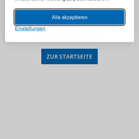
Serverfehler
Alle akzeptieren
Es sieht so aus, als würde unser Server eine Pause
Einstellungen
einlegen. :(
Versuchen Sie es in Kürze erneut!
ZUR STARTSEITE