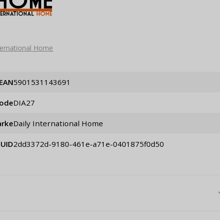
nternational Home
EAN
5901531143691
code
DIA27
rke
Daily International Home
UID
2dd3372d-9180-461e-a71e-0401875f0d50