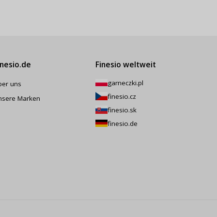
inesio.de
Finesio weltweit
garneczki.pl
ber uns
finesio.cz
nsere Marken
finesio.sk
finesio.de