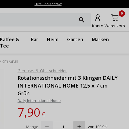
Hilfe und Kontakt
0
Konto
Warenkorb
Kaffee &
Bar
Heim
Garten
Marken
Tee
7 cm Grün
Gemüse- & Obstschneider
Rotationsschneider mit 3 Klingen DAILY
INTERNATIONAL HOME 12,5 x 7 cm
Grün
Daily International Home
7,90
€
Menge
von 100 Stk.