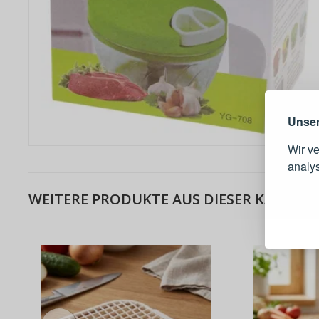
Warum e
Unser
Wir v
analy
WEITERE PRODUKTE AUS DIESER KATEGOR
Schnell
Bestel
Schnell
Live-Üb
Bestell