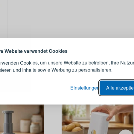
ANMELDEN
RE
s sich lohnt, ein Konto zu
erstellen
Melden Sie sich 
Konto an
e Website verwendet Cookies
erwenden Cookies, um unsere Website zu betreiben, ihre Nutzu
E-Mail-Adresse
sieren und Inhalte sowie Werbung zu personalisieren.
IE
er Bestellvorgang,
Passwort
Einstellungen
Alle akzepti
lungen nachverfolgen,
e Datenaktualisierung,
erblick über Änderungen an der
ANMELDE
ung,
Passwort erinn