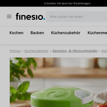
Schneller Versand der Bestellungen
Was suchen Sie heute?
Kochen
Backen
Küchenzubehör
Küchenme
Finesio
Küchenzubehör
Gemüse- & Obstschneider
Rot
»
»
»