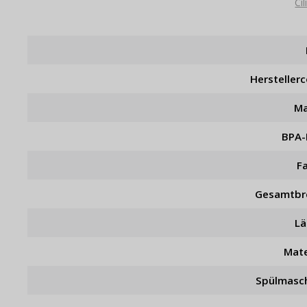
Ci
Hersteller
Ma
BPA-
F
Gesamtbr
L
Mate
Spülmasc