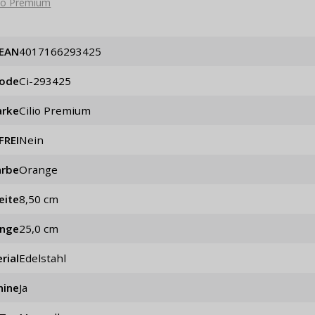
lio Premium
EAN
4017166293425
code
ci-293425
rke
Cilio Premium
FREI
Nein
arbe
Orange
eite
8,50 cm
änge
25,0 cm
rial
Edelstahl
hine
Ja