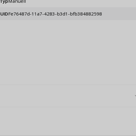
Typ
manuell
UID
fe76487d-11a7-4283-b3d1-bfb384882598