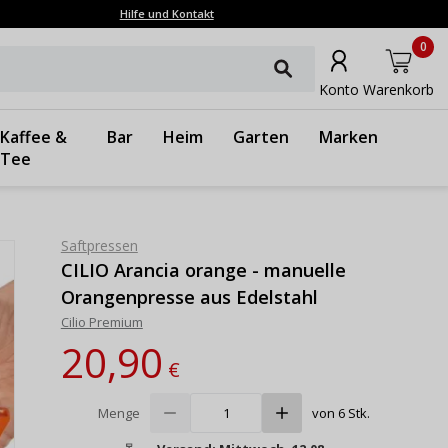
Hilfe und Kontakt
0
Konto
Warenkorb
Kaffee &
Bar
Heim
Garten
Marken
Tee
Saftpressen
CILIO Arancia orange - manuelle
Orangenpresse aus Edelstahl
Cilio Premium
20,90
€
Menge
von 6 Stk.