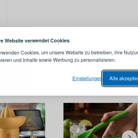
ANMELDEN
RE
s sich lohnt, ein Konto zu
erstellen
Melden Sie sich 
Konto an
e Website verwendet Cookies
erwenden Cookies, um unsere Website zu betreiben, ihre Nutzu
E-Mail-Adresse
sieren und Inhalte sowie Werbung zu personalisieren.
er Bestellvorgang,
Passwort
Einstellungen
Alle akzepti
IE
lungen nachverfolgen,
e Datenaktualisierung,
erblick über Änderungen an der
ANMELDE
ung,
Passwort erinn