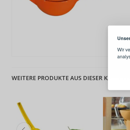
Warum e
Unser
Wir v
analy
Schnell
WEITERE PRODUKTE AUS DIESER KATEGOR
Bestel
Schnell
Live-Üb
Bestell