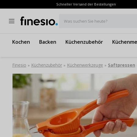
Schneller Versand der Bestellungen
Was suchen Sie heute?
Kochen
Backen
Küchenzubehör
Küchenme
Finesio
Küchenzubehör
Küchenwerkzeuge
Saftpressen
»
»
»