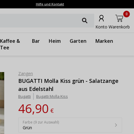
Hilfe und Kontakt
0
Konto
Warenkorb
Kaffee &
Bar
Heim
Garten
Marken
Tee
Zangen
BUGATTI Molla Kiss grün - Salatzange
aus Edelstahl
Bugatti
Bugatti Molla Kiss
46,90
€
Farbe (9 zur Auswahl)
Grün