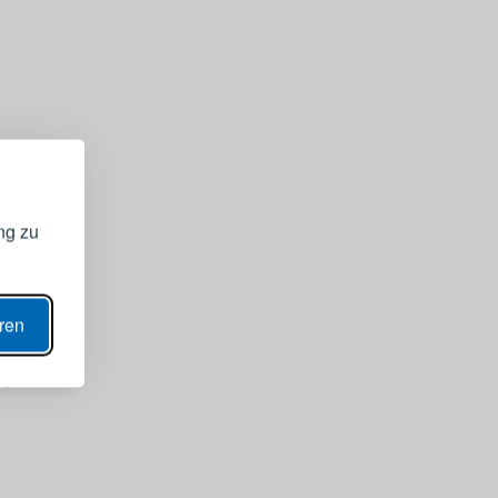
GISTRIEREN
bei Ihrem
ng zu
ANZEIGEN
eren
N
ern
40,90 €
Grillzange aus Edelstahl