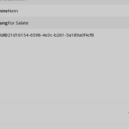
hine
Nein
ung
für Salate
UID
21d16154-6598-4e3c-b261-5a189a0f4cf8