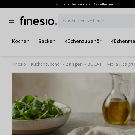
Schneller Versand der Bestellungen
Was suchen Sie heute?
Kochen
Backen
Küchenzubehör
Küchenme
Finesio
Küchenzubehör
Zangen
BUGATTI Molla Kiss grün
»
»
»