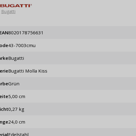
Bugatti
EAN
8020178756631
code
43-7003cmu
rke
Bugatti
erie
Bugatti Molla Kiss
arbe
Grün
eite
5,00 cm
icht
0,27 kg
änge
24,0 cm
rial
Edelstahl