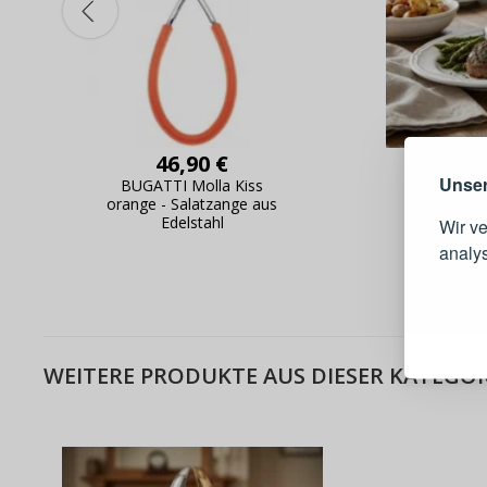
Warum e
46,90 €
Unser
BUGATTI Molla Kiss
BUGATTI
orange - Salatzange aus
Salatza
Edelstahl
Wir v
analy
Schnell
Bestel
Schnell
WEITERE PRODUKTE AUS DIESER KATEGOR
Live-Üb
Bestell