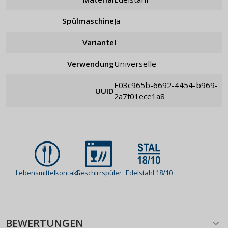
Spülmaschine
Ja
Variante
I
Verwendung
universelle
e03c965b-6692-4454-b969-
UUID
2a7f01ece1a8
Lebensmittelkontakt
Geschirrspüler
Edelstahl 18/10
BEWERTUNGEN