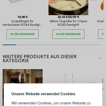
38,90 €
16,90 €
20,50 €
Ersatzklingen für
Silikon-Teigroller für Crêpes
Ersatz
Herdschaber RÖSLE Rundgriff
RÖSLE Rundgriff
R
10 Stück
IN DEN WARENKORB
IN DEN WARENKORB
IN
WEITERE PRODUKTE AUS DIESER
KATEGORIE
ANMELDEN
REGISTRIEREN
Melden Sie sich bei Ihrem
Unsere Website verwendet Cookies
Konto an
Wir verwenden Cookies, um unsere Website zu