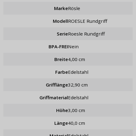
Marke
Rösle
Modell
ROESLE Rundgriff
Serie
Roesle Rundgriff
BPA-FREI
Nein
Breite
4,00 cm
Farbe
Edelstahl
Grifflänge
32,90 cm
Griffmaterial
Edelstahl
Höhe
3,00 cm
Länge
40,0 cm
Material
Edelstahl