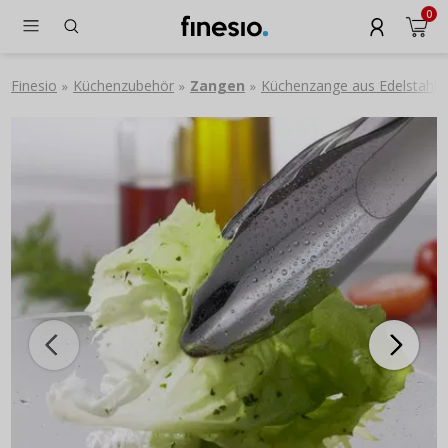
0
Finesio
Küchenzubehör
Zangen
Küchenzange aus Edelstahl m
»
»
»