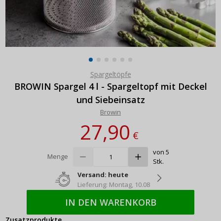
Spargeltöpfe
BROWIN Spargel 4 l - Spargeltopf mit Deckel
und Siebeinsatz
Browin
27,90
€
von 5
Menge
Stk.
Versand: heute
Lieferung: Montag, 10.08
IN DEN WARENKORB
Zusatzprodukte