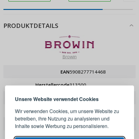
PRODUKTDETAILS
Browin
EAN
5908277714468
ANMELDEN
REGISTRIEREN
Herstellercode
313500
Melden Sie sich bei Ihrem
Marke
Browin
Unsere Website verwendet Cookies
Konto an
Wir verwenden Cookies, um unsere Website zu
Aufbau
mit dickem Boden
betreiben, ihre Nutzung zu analysieren und
E-Mail-Adresse
Breite
23,60 cm
Inhalte sowie Werbung zu personalisieren.
Durchmesser
17,5 cm