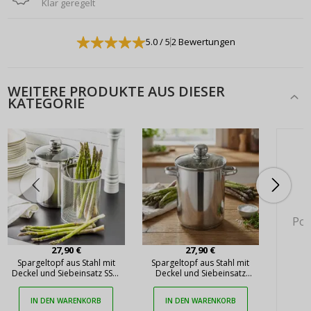
Klar geregelt
5.0
/ 5
2 Bewertungen
WEITERE PRODUKTE AUS DIESER
KATEGORIE
Pok
27,90 €
27,90 €
Spargeltopf aus Stahl mit
Spargeltopf aus Stahl mit
Deckel und Siebeinsatz SSW
Deckel und Siebeinsatz
4,1 l
FLORINA ALTO 4,2 l
IN DEN WARENKORB
IN DEN WARENKORB