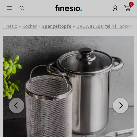
0
Finesio
Kochen
Spargeltöpfe
BROWIN Spargel 4 l - Spargelt
»
»
»