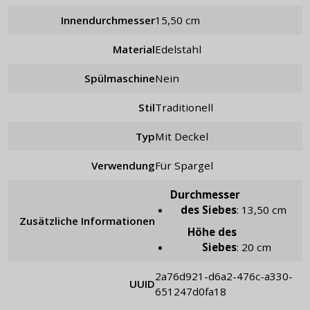
Innendurchmesser
15,50 cm
Material
Edelstahl
Spülmaschine
Nein
Stil
traditionell
Typ
mit Deckel
Verwendung
für Spargel
Durchmesser
des Siebes
: 13,50 cm
Zusätzliche Informationen
Höhe des
Siebes
: 20 cm
2a76d921-d6a2-476c-a330-
UUID
651247d0fa18