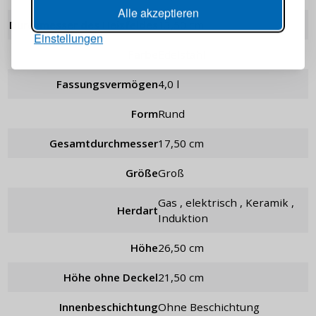
Passwort
ANZEIGEN
Alle akzeptieren
Durchmesser des Heizfeldes
13,50 cm
Einstellungen
Farbe
Edelstahl
ANMELDEN
Fassungsvermögen
4,0 l
Passwort erinnern
Form
rund
Gesamtdurchmesser
17,50 cm
Größe
groß
Gas , elektrisch , Keramik ,
Herdart
Induktion
Höhe
26,50 cm
Höhe ohne Deckel
21,50 cm
Innenbeschichtung
ohne Beschichtung