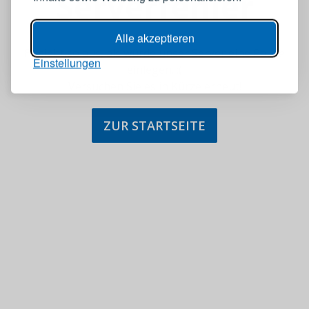
Serverfehler
Alle akzeptieren
Es sieht so aus, als würde unser Server eine Pause
Einstellungen
einlegen. :(
Versuchen Sie es in Kürze erneut!
ZUR STARTSEITE