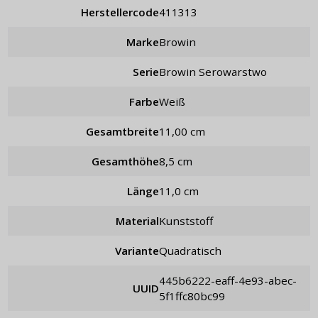
Herstellercode
411313
Marke
Browin
Serie
Browin Serowarstwo
Farbe
weiß
Gesamtbreite
11,00 cm
Gesamthöhe
8,5 cm
Länge
11,0 cm
Material
Kunststoff
Variante
quadratisch
445b6222-eaff-4e93-abec-
UUID
5f1ffc80bc99