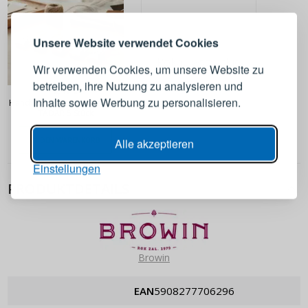
Melden Sie sich bei Ihrem
Unsere Website verwendet Cookies
Konto an
Pokaż wszystkie
Wir verwenden Cookies, um unsere Website zu
betreiben, ihre Nutzung zu analysieren und
2,49 €
E-Mail-Adresse
Inhalte sowie Werbung zu personalisieren.
Handtuchclips aus Kunststoff
TADAR 5 Stück
Passwort
ANZEIGEN
Alle akzeptieren
IN DEN WARENKORB
Einstellungen
ANMELDEN
PRODUKTDETAILS
Passwort erinnern
Browin
EAN
5908277706296