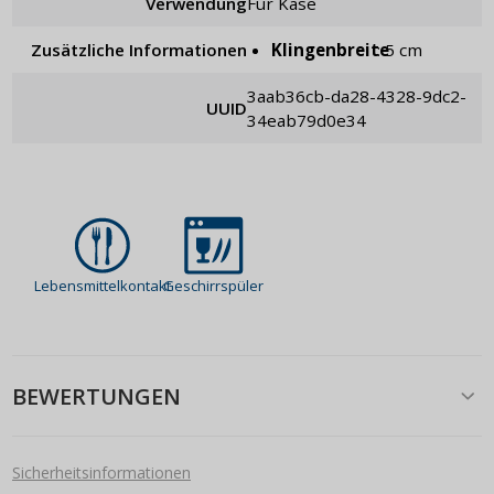
Verwendung
für Käse
Zusätzliche Informationen
Klingenbreite
: 5 cm
3aab36cb-da28-4328-9dc2-
UUID
34eab79d0e34
Lebensmittelkontakt
Geschirrspüler
BEWERTUNGEN
Sicherheitsinformationen