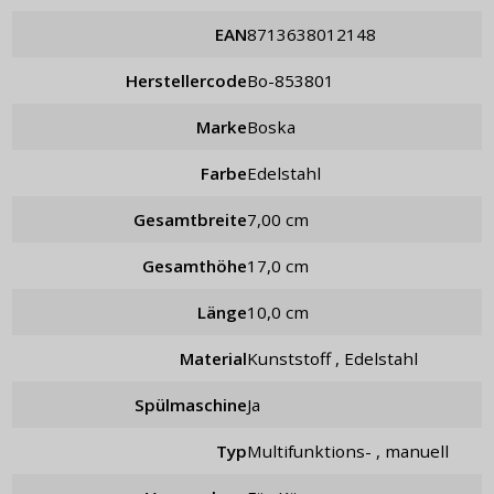
EAN
8713638012148
Herstellercode
bo-853801
Marke
Boska
Farbe
Edelstahl
Gesamtbreite
7,00 cm
Gesamthöhe
17,0 cm
Länge
10,0 cm
Material
Kunststoff , Edelstahl
Spülmaschine
Ja
Typ
Multifunktions- , manuell