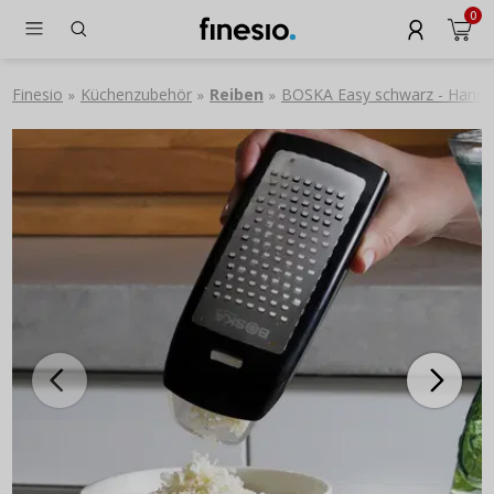
0
Finesio
Küchenzubehör
Reiben
BOSKA Easy schwarz - Handrei
»
»
»