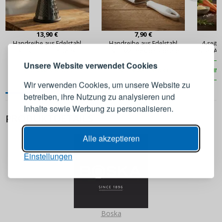
ANMELDEN
REGISTRIEREN
13,90 €
7,90 €
Handreibe aus Edelstahl
Handreibe aus Edelstahl
4-seit
KÖNIGHOFFER DARK
TESCOMA Presto halbrund,
Stahl A
weiß
Melden Sie sich bei Ihrem
Unsere Website verwendet Cookies
IN DEN WARENKORB
IN DEN WARENKORB
IN
Konto an
Wir verwenden Cookies, um unsere Website zu
betreiben, ihre Nutzung zu analysieren und
E-Mail-Adresse
Inhalte sowie Werbung zu personalisieren.
PRODUKTDETAILS
Passwort
ANZEIGEN
Alle akzeptieren
Einstellungen
ANMELDEN
Passwort erinnern
Boska