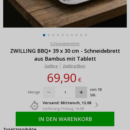
Schneidebretter
ZWILLING BBQ+ 39 x 30 cm - Schneidebrett
aus Bambus mit Tablett
Zwilling
Zwilling Bbq+
69,90
€
von 18
Menge
Stk.
Versand: Mittwoch, 12.08
Lieferung: Freitag, 14.08
IN DEN WARENKORB
Zusatzprodukte