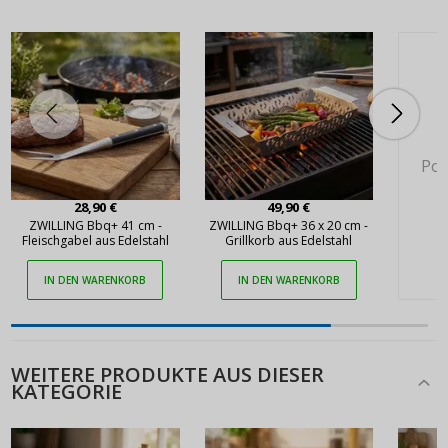
Pok
28,90 €
49,90 €
ZWILLING Bbq+ 41 cm -
ZWILLING Bbq+ 36 x 20 cm -
Fleischgabel aus Edelstahl
Grillkorb aus Edelstahl
IN DEN WARENKORB
IN DEN WARENKORB
WEITERE PRODUKTE AUS DIESER
KATEGORIE