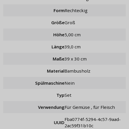
Form
rechteckig
Größe
groß
Höhe
5,00 cm
Länge
39,0 cm
Maße
39 x 30 cm
Material
Bambusholz
Spülmaschine
Nein
Typ
Set
Verwendung
für Gemüse , für Fleisch
fba0774f-5294-4c57-9aad-
UUID
2ac59f31b10c