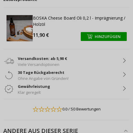
BOSKA Cheese Board Oli 0,2 l - Imprägnierung /
Holzöl
11,90 €
HINZUFÜGEN
+
+
Versandkosten: ab 5,90 €
Viele Versandoptionen
30 Tage Rückgaberecht
Ohne Angabe von Gründen!
Gewährleistung
Klar geregelt
0.0
/ 5
0 Bewertungen
ANDERE AUS DIESER SERIE