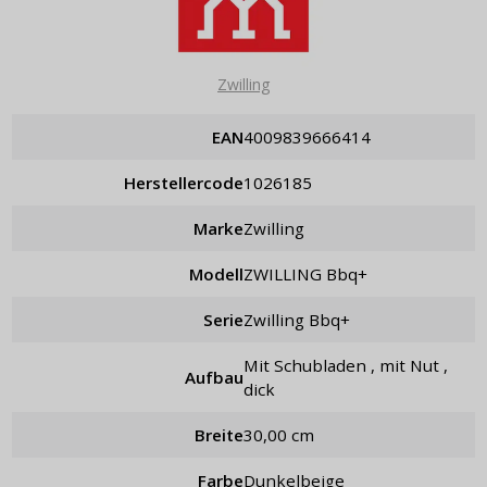
Zwilling
EAN
4009839666414
Herstellercode
1026185
Marke
Zwilling
Modell
ZWILLING Bbq+
Serie
Zwilling Bbq+
mit Schubladen , mit Nut ,
Aufbau
dick
Breite
30,00 cm
Farbe
Dunkelbeige