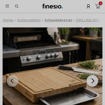
0
Finesio
Küchenzubehör
Schneidebretter
ZWILLING BBQ+ 39 
»
»
»