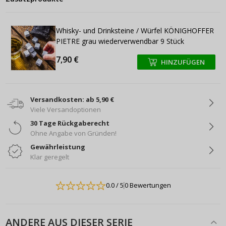
Whisky- und Drinksteine / Würfel KÖNIGHOFFER
PIETRE grau wiederverwendbar 9 Stück
7,90 €
HINZUFÜGEN
+
+
Versandkosten: ab 5,90 €
Viele Versandoptionen
30 Tage Rückgaberecht
Ohne Angabe von Gründen!
Gewährleistung
Klar geregelt
0.0
/ 5
0 Bewertungen
ANDERE AUS DIESER SERIE