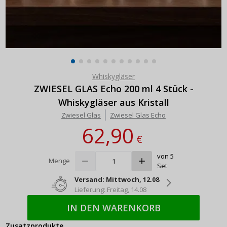
Whiskygläser
ZWIESEL GLAS Echo 200 ml 4 Stück -
Whiskygläser aus Kristall
Zwiesel Glas
Zwiesel Glas Echo
62,90
€
von 5
Menge
Set
Versand: Mittwoch, 12.08
Lieferung: Freitag, 14.08
IN DEN WARENKORB
Zusatzprodukte