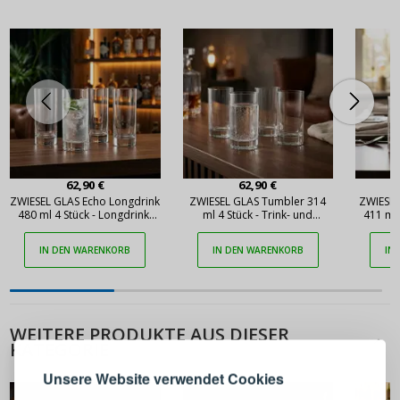
62,90 €
62,90 €
ZWIESEL GLAS Echo Longdrink
ZWIESEL GLAS Tumbler 314
ZWIESEL
480 ml 4 Stück - Longdrink-
ml 4 Stück - Trink- und
411 ml 
und Trinkgläser aus Kristall
Cocktailgläser aus Kristall
und Tri
IN DEN WARENKORB
IN DEN WARENKORB
IN
ANMELDEN
REGISTRIEREN
WEITERE PRODUKTE AUS DIESER
KATEGORIE
Melden Sie sich bei Ihrem
Unsere Website verwendet Cookies
Konto an