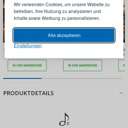
Wir verwenden Cookies, um unsere Website zu
betreiben, ihre Nutzung zu analysieren und
E-Mail-Adresse
Inhalte sowie Werbung zu personalisieren.
Passwort
ANZEIGEN
Alle akzeptieren
67,90 €
46,90 €
Einstellungen
SCHOTT ZWIESEL Bar Special
Whiskyglas PEUGEOT
ZWIESEL
ANMELDEN
218 ml Whiskyglas Kristall
Degustation 380 ml Glas mit
Stück
Kühluntersetzer
IN DEN WARENKORB
IN DEN WARENKORB
IN
Passwort erinnern
PRODUKTDETAILS