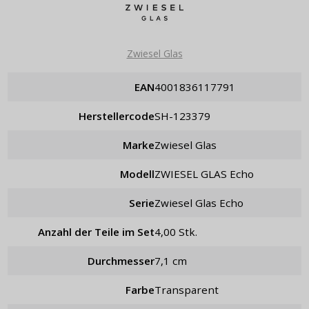
Zwiesel Glas
EAN
4001836117791
Herstellercode
SH-123379
Marke
Zwiesel Glas
Modell
ZWIESEL GLAS Echo
Serie
Zwiesel Glas Echo
Anzahl der Teile im Set
4,00 Stk.
Durchmesser
7,1 cm
Farbe
Transparent