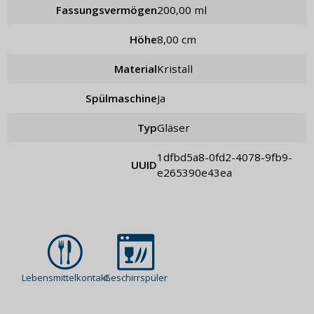
Fassungsvermögen
200,00 ml
Höhe
8,00 cm
Material
Kristall
Spülmaschine
Ja
Typ
Gläser
1dfbd5a8-0fd2-4078-9fb9-
UUID
e265390e43ea
Lebensmittelkontakt
Geschirrspüler