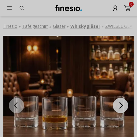
0
Finesio
Tafelgeschirr
Gläser
Whiskygläser
ZWIESEL GLAS Ec
»
»
»
»