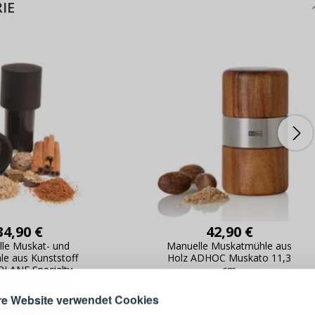
IE
ANMELDEN
RE
34,90 €
42,90 €
s sich lohnt, ein Konto zu
le Muskat- und
Manuelle Muskatmühle aus
erstellen
e aus Kunststoff
Holz ADHOC Muskato 11,3
LANE Specialty
cm
Melden Sie sich 
11,7 cm
Konto an
e Website verwendet Cookies