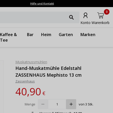
Hilfe und Kontakt
0
Konto
Warenkorb
Kaffee &
Bar
Heim
Garten
Marken
Tee
Muskatnussmühlen
Hand-Muskatmühle Edelstahl
ZASSENHAUS Mephisto 13 cm
Zassenhaus
40,90
€
Menge
von 3 Stk.