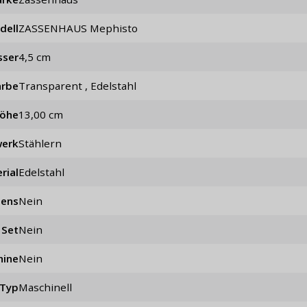
dell
ZASSENHAUS Mephisto
sser
4,5 cm
arbe
Transparent , Edelstahl
öhe
13,00 cm
werk
stählern
rial
Edelstahl
lens
nein
Set
nein
hine
Nein
Typ
maschinell