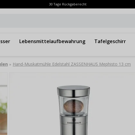
30 Tage Rückgaberecht
sser
Lebensmittelaufbewahrung
Tafelgeschirr
len
Hand-Muskatmühle Edelstahl ZASSENHAUS Mephisto 13 cm
»