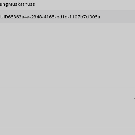
ung
Muskatnuss
UID
65363a4a-2348-4165-bd1d-1107b7cf905a