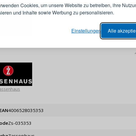
erwenden Cookies, um unsere Website zu betreiben, ihre Nutzu
E-Mail-Adresse
sieren und Inhalte sowie Werbung zu personalisieren.
er Bestellvorgang,
Passwort
Einstellungen
Alle akzepti
lungen nachverfolgen,
e Datenaktualisierung,
erblick über Änderungen an der
ANMELDE
ung,
Passwort erinn
assenhaus
EAN
4006528035353
code
zs-035353
rke
Zassenhaus