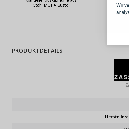
Manuelle Muskatmühle aus
Wir v
Stahl MOHA Gusto
analy
Schnell
Bestel
Schnell
Live-Üb
PRODUKTDETAILS
Bestell
Z
Hersteller
Ma