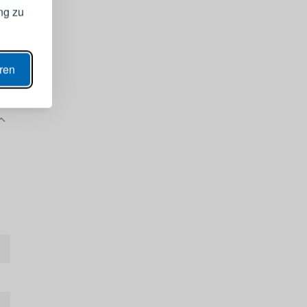
ng zu
ANZEIGEN
eren
N
ern