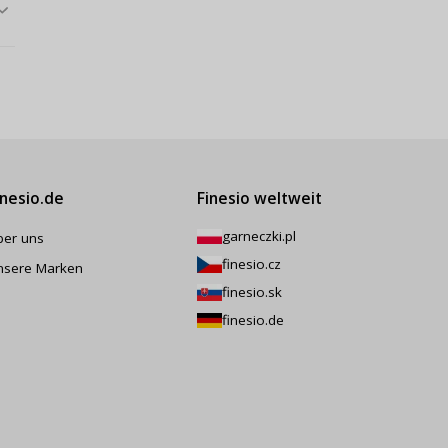
inesio.de
Finesio weltweit
garneczki.pl
ber uns
finesio.cz
nsere Marken
finesio.sk
finesio.de