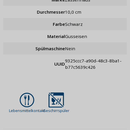
Durchmesser
10,0 cm
Farbe
schwarz
Material
Gusseisen
Spülmaschine
Nein
9325ccc7-a90d-48c3-8ba1-
UUID
b77c5639c426
Lebensmittelkontakt
Geschirrspüler