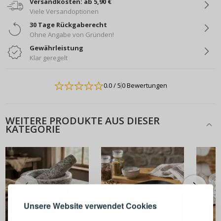
Versandkosten: ab 5,90 €
Viele Versandoptionen
30 Tage Rückgaberecht
Ohne Angabe von Gründen!
Gewährleistung
Klar geregelt
0.0
/ 5
0 Bewertungen
WEITERE PRODUKTE AUS DIESER
KATEGORIE
ANMELDEN
REGISTRIEREN
Melden Sie sich bei Ihrem
Unsere Website verwendet Cookies
Konto an