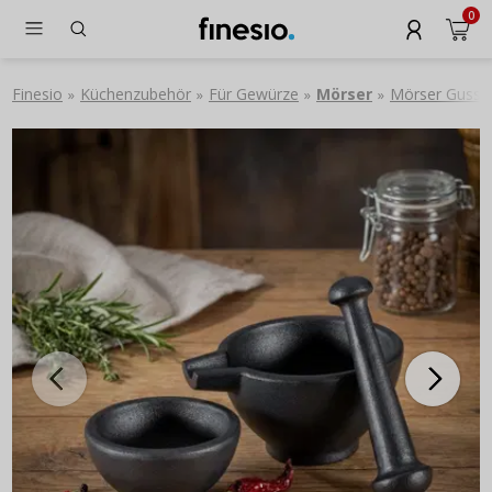
0
Finesio
Küchenzubehör
Für Gewürze
Mörser
Mörser Gusse
»
»
»
»