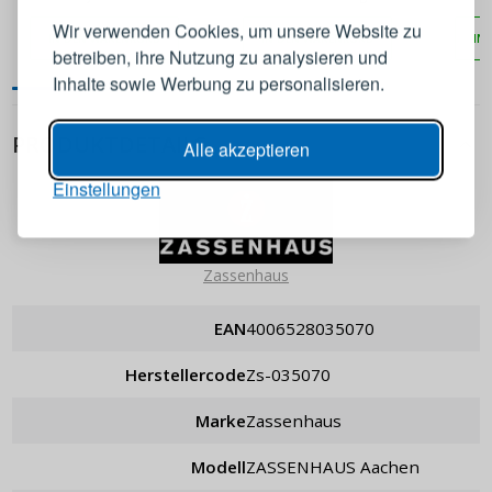
Konto an
manuell
Wir verwenden Cookies, um unsere Website zu
IN DEN WARENKORB
IN DEN WARENKORB
IN
betreiben, ihre Nutzung zu analysieren und
E-Mail-Adresse
Inhalte sowie Werbung zu personalisieren.
Passwort
ANZEIGEN
PRODUKTDETAILS
Alle akzeptieren
Einstellungen
ANMELDEN
Zassenhaus
Passwort erinnern
EAN
4006528035070
Herstellercode
zs-035070
Marke
Zassenhaus
Modell
ZASSENHAUS Aachen