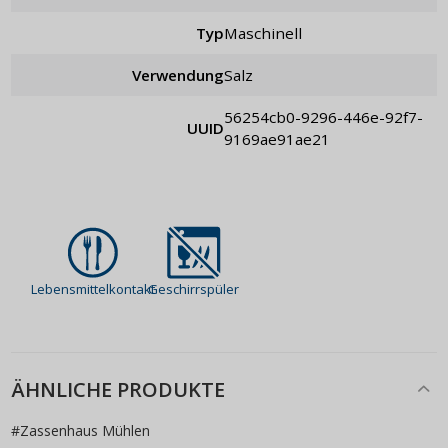
Typ
maschinell
Verwendung
Salz
56254cb0-9296-446e-92f7-
UUID
9169ae91ae21
Lebensmittelkontakt
Geschirrspüler
ÄHNLICHE PRODUKTE
#
Zassenhaus Mühlen