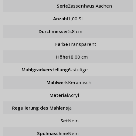
Serie
Zassenhaus Aachen
Anzahl
1,00 St.
Durchmesser
5,8 cm
Farbe
Transparent
Höhe
18,00 cm
Mahlgradverstellung
6-stufige
Mahlwerk
keramisch
Material
Acryl
Regulierung des Mahlens
ja
Set
nein
Spülmaschine
Nein