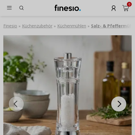
0
Finesio
Küchenzubehör
Küchenmühlen
Salz- & Pfeffermühl
»
»
»