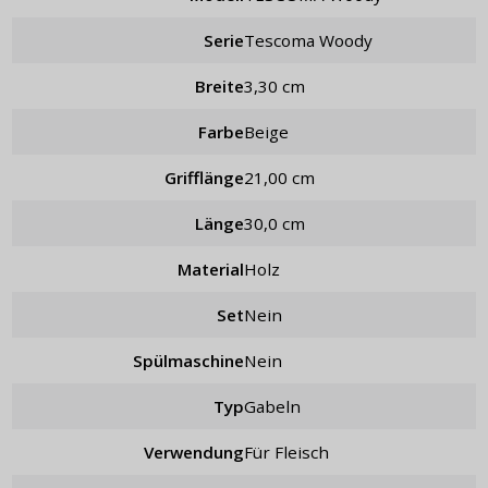
Serie
Tescoma Woody
Breite
3,30 cm
Farbe
Beige
Grifflänge
21,00 cm
Länge
30,0 cm
Material
Holz
Set
nein
Spülmaschine
Nein
Typ
Gabeln
Verwendung
für Fleisch