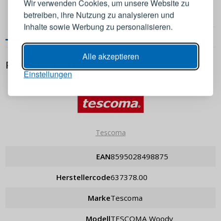
Wir verwenden Cookies, um unsere Website zu
betreiben, ihre Nutzung zu analysieren und
IN DEN WARENKORB
IN DEN WARENKORB
E-Mail-Adresse
Inhalte sowie Werbung zu personalisieren.
Passwort
ANZEIGEN
Alle akzeptieren
PRODUKTDETAILS
Einstellungen
ANMELDEN
Passwort erinnern
Tescoma
EAN
8595028498875
Herstellercode
637378.00
Marke
Tescoma
Modell
TESCOMA Woody