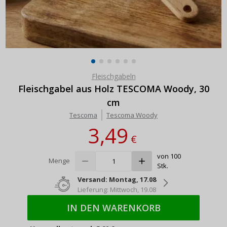
Fleischgabeln
Fleischgabel aus Holz TESCOMA Woody, 30
cm
Tescoma
Tescoma Woody
3,49
€
von 100
Menge
Stk.
Versand: Montag, 17.08
Lieferung: Mittwoch, 19.08
IN DEN WARENKORB