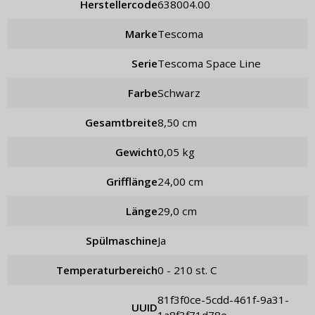
Herstellercode
638004.00
Marke
Tescoma
Serie
Tescoma Space Line
Farbe
schwarz
Gesamtbreite
8,50 cm
Gewicht
0,05 kg
Grifflänge
24,00 cm
Länge
29,0 cm
Spülmaschine
Ja
Temperaturbereich
0 - 210 st. C
81f3f0ce-5cdd-461f-9a31-
UUID