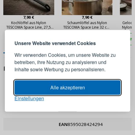
7,90 €
7,90 €
ANMELDEN
REGISTRIEREN
Kochlöffel aus Nylon
Schaumlöffel aus Nylon
Geloch
TESCOMA Space Line, 27,5
TESCOMA Space Line 32 cm,
Nylon 
cm, schwarz
schwarz
brei
Melden Sie sich bei Ihrem
IN DEN WARENKORB
IN DEN WARENKORB
IN
Unsere Website verwendet Cookies
Konto an
Wir verwenden Cookies, um unsere Website zu
betreiben, ihre Nutzung zu analysieren und
E-Mail-Adresse
PRODUKTDETAILS
Inhalte sowie Werbung zu personalisieren.
Passwort
ANZEIGEN
Alle akzeptieren
Einstellungen
ANMELDEN
Tescoma
Passwort erinnern
EAN
8595028424294