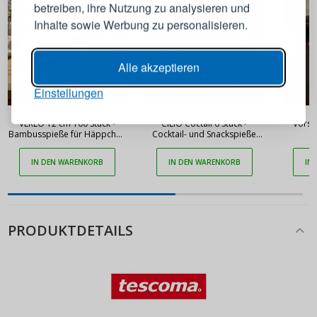
betreiben, ihre Nutzung zu analysieren und
E-Mail-Adresse
Inhalte sowie Werbung zu personalisieren.
Passwort
ANZEIGEN
Alle akzeptieren
Einstellungen
ANMELDEN
7,90 €
12,90 €
VERLO 12 cm 100 Stück -
CILIO Coctail 6 Stück -
Vorsp
Bambusspieße für Häppchen
Cocktail- und Snackspieße
und Burger
aus Edelstahl
Passwort erinnern
IN DEN WARENKORB
IN DEN WARENKORB
IN
PRODUKTDETAILS