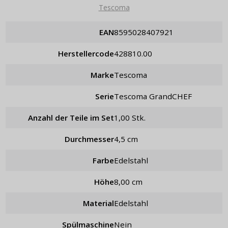
Tescoma
EAN
8595028407921
Herstellercode
428810.00
Marke
Tescoma
Serie
Tescoma GrandCHEF
Anzahl der Teile im Set
1,00 Stk.
Durchmesser
4,5 cm
Farbe
Edelstahl
Höhe
8,00 cm
Material
Edelstahl
Spülmaschine
Nein