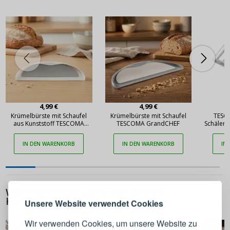
4,99 €
4,99 €
Krümelbürste mit Schaufel
Krümelbürste mit Schaufel
TESC
aus Kunststoff TESCOMA
TESCOMA GrandCHEF
Schäler 
GrandCHEF
IN DEN WARENKORB
IN DEN WARENKORB
IN
ANMELDEN
REGISTRIEREN
WEITERE PRODUKTE AUS DIESER
Melden Sie sich bei Ihrem
KATEGORIE
Unsere Website verwendet Cookies
Konto an
Wir verwenden Cookies, um unsere Website zu