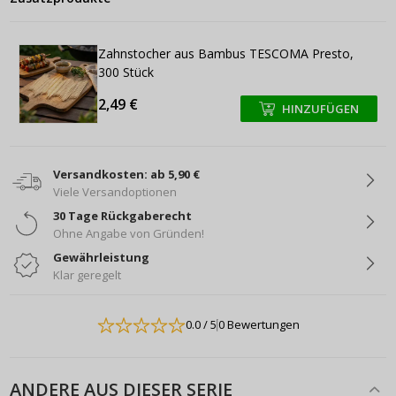
Zahnstocher aus Bambus TESCOMA Presto,
300 Stück
2,49 €
HINZUFÜGEN
+
+
Versandkosten: ab 5,90 €
Viele Versandoptionen
30 Tage Rückgaberecht
Ohne Angabe von Gründen!
Gewährleistung
Klar geregelt
0.0
/ 5
0 Bewertungen
ANDERE AUS DIESER SERIE