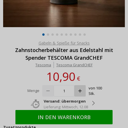
Gabeln & Spieße für Snacks
Zahnstocherbehälter aus Edelstahl mit
Spender TESCOMA GrandCHEF
Tescoma
Tescoma GrandCHEF
10,90
€
von 100
Menge
Stk.
Versand: übermorgen
Lieferung: Mittwoch, 12.08
IN DEN WARENKORB
Zusatzprodukte