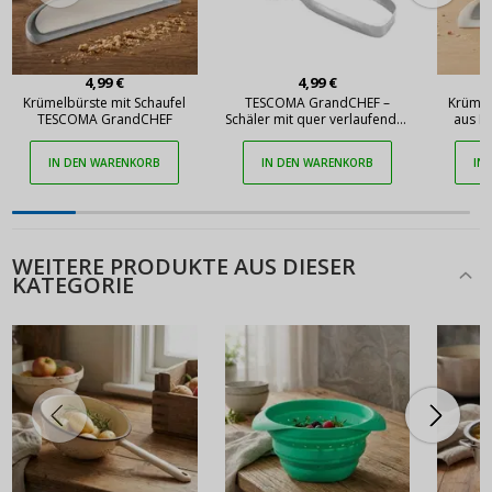
4,99 €
4,99 €
Krümelbürste mit Schaufel
TESCOMA GrandCHEF –
Krümel
TESCOMA GrandCHEF
Schäler mit quer verlaufender
aus K
Klinge
IN DEN WARENKORB
IN DEN WARENKORB
IN
WEITERE PRODUKTE AUS DIESER
KATEGORIE