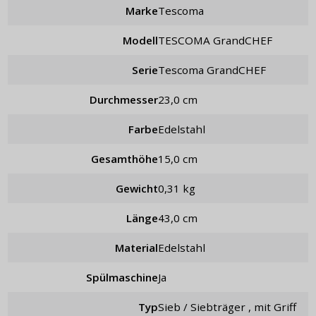
Marke
Tescoma
Modell
TESCOMA GrandCHEF
Serie
Tescoma GrandCHEF
Durchmesser
23,0 cm
Farbe
Edelstahl
Gesamthöhe
15,0 cm
Gewicht
0,31 kg
Länge
43,0 cm
Material
Edelstahl
Spülmaschine
Ja
Typ
Sieb / Siebträger , mit Griff