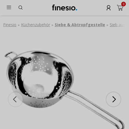
0
Finesio
Küchenzubehör
Siebe & Abtropfgestelle
Sieb aus 
»
»
»