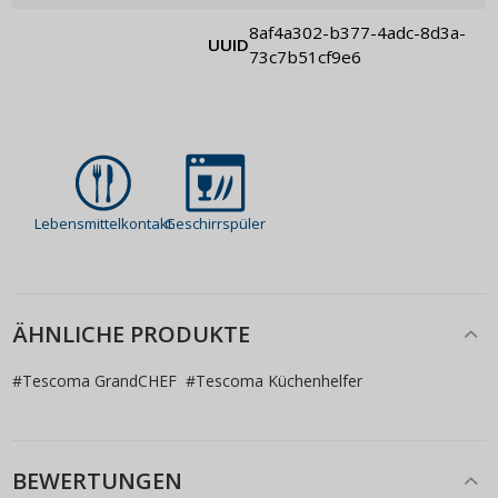
8af4a302-b377-4adc-8d3a-
UUID
73c7b51cf9e6
Lebensmittelkontakt
Geschirrspüler
ÄHNLICHE PRODUKTE
#
Tescoma GrandCHEF
#
Tescoma Küchenhelfer
BEWERTUNGEN