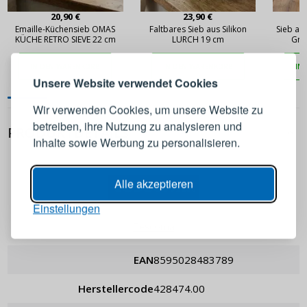
20,90 €
23,90 €
ANMELDEN
REGISTRIEREN
Emaille-Küchensieb OMAS
Faltbares Sieb aus Silikon
Sieb au
KÜCHE RETRO SIEVE 22 cm
LURCH 19 cm
Gra
IN DEN WARENKORB
IN DEN WARENKORB
IN
Melden Sie sich bei Ihrem
Unsere Website verwendet Cookies
Konto an
Wir verwenden Cookies, um unsere Website zu
betreiben, ihre Nutzung zu analysieren und
PRODUKTDETAILS
E-Mail-Adresse
Inhalte sowie Werbung zu personalisieren.
Passwort
ANZEIGEN
Alle akzeptieren
Einstellungen
ANMELDEN
Tescoma
EAN
8595028483789
Passwort erinnern
Herstellercode
428474.00