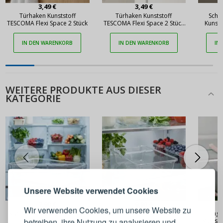
3,49 €
3,49 €
Türhaken Kunststoff
Türhaken Kunststoff
Schu
TESCOMA Flexi Space 2 Stück
TESCOMA Flexi Space 2 Stück
Kunsts
weiß
Space 
IN DEN WARENKORB
IN DEN WARENKORB
IN
WEITERE PRODUKTE AUS DIESER
KATEGORIE
ANMELDEN
REGISTRIEREN
Melden Sie sich bei Ihrem
Unsere Website verwendet Cookies
Konto an
7,90 €
9,90 €
Wir verwenden Cookies, um unsere Website zu
Kühlschrank-Organizer aus
Kühlschrank-Organizer aus
Hänge
betreiben, ihre Nutzung zu analysieren und
Kunststoff COLD
Kunststoff ORGANIZED
Kühlsch