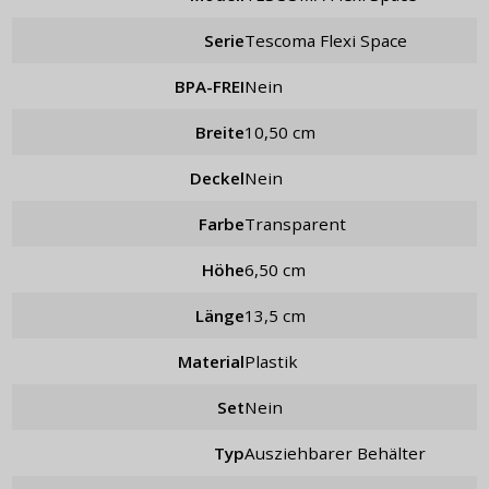
Serie
Tescoma Flexi Space
BPA-FREI
Nein
Breite
10,50 cm
Deckel
nein
Farbe
Transparent
Höhe
6,50 cm
Länge
13,5 cm
Material
Plastik
Set
nein
Typ
ausziehbarer Behälter