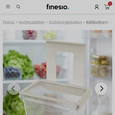
0
Finesio
Küchenzubehör
Küchenorganisation
Kühlschrank-Or
»
»
»