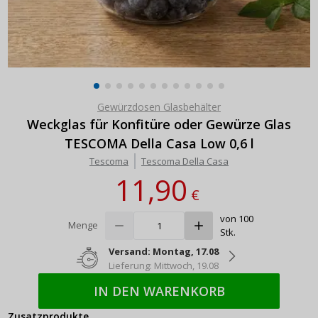
Gewürzdosen Glasbehälter
Weckglas für Konfitüre oder Gewürze Glas
TESCOMA Della Casa Low 0,6 l
Tescoma
Tescoma Della Casa
11,90
€
von 100
Menge
Stk.
Versand: Montag, 17.08
Lieferung: Mittwoch, 19.08
IN DEN WARENKORB
Zusatzprodukte