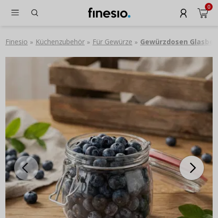
0
Finesio
Küchenzubehör
Für Gewürze
Gewürzdosen Glasbeh
»
»
»