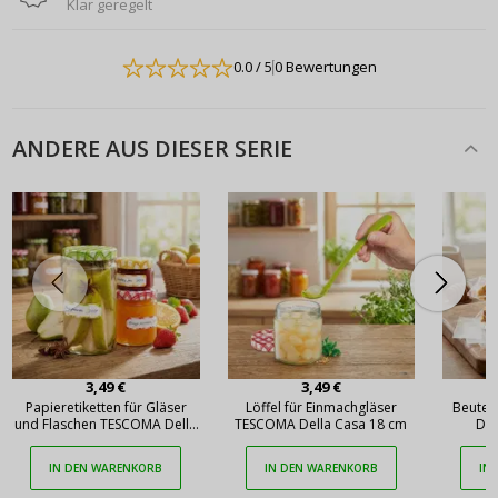
Klar geregelt
0.0
/ 5
0 Bewertungen
ANDERE AUS DIESER SERIE
3,49 €
3,49 €
Papieretiketten für Gläser
Löffel für Einmachgläser
Beutel
und Flaschen TESCOMA Della
TESCOMA Della Casa 18 cm
Del
Casa 24 Stück mehrfarbig
IN DEN WARENKORB
IN DEN WARENKORB
IN