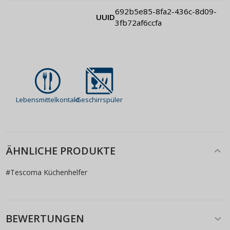
692b5e85-8fa2-436c-8d09-
UUID
3fb72af6ccfa
Lebensmittelkontakt
Geschirrspüler
ÄHNLICHE PRODUKTE
#
Tescoma Küchenhelfer
BEWERTUNGEN