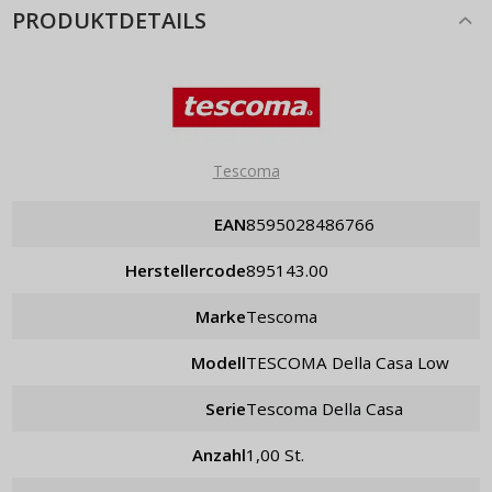
PRODUKTDETAILS
Tescoma
EAN
8595028486766
Herstellercode
895143.00
Marke
Tescoma
Modell
TESCOMA Della Casa Low
Serie
Tescoma Della Casa
Anzahl
1,00 St.