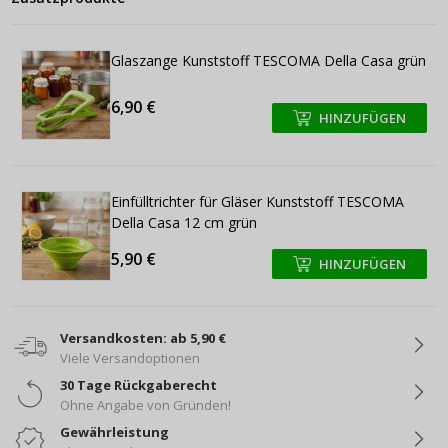
Glaszange Kunststoff TESCOMA Della Casa grün
6,90 €
HINZUFÜGEN
+
+
Einfülltrichter für Gläser Kunststoff TESCOMA
Della Casa 12 cm grün
5,90 €
HINZUFÜGEN
+
+
Versandkosten: ab 5,90 €
Viele Versandoptionen
30 Tage Rückgaberecht
Ohne Angabe von Gründen!
Gewährleistung