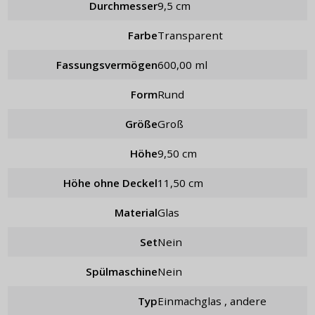
Durchmesser
9,5 cm
Farbe
Transparent
Fassungsvermögen
600,00 ml
Form
rund
Größe
groß
Höhe
9,50 cm
Höhe ohne Deckel
11,50 cm
Material
Glas
Set
nein
Spülmaschine
Nein
Typ
Einmachglas , andere