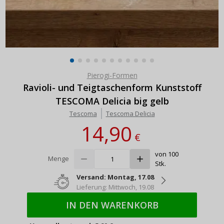
Pierogi-Formen
Ravioli- und Teigtaschenform Kunststoff
TESCOMA Delicia big gelb
Tescoma
Tescoma Delicia
14,90
€
von 100
Menge
Stk.
Versand: Montag, 17.08
Lieferung: Mittwoch, 19.08
IN DEN WARENKORB