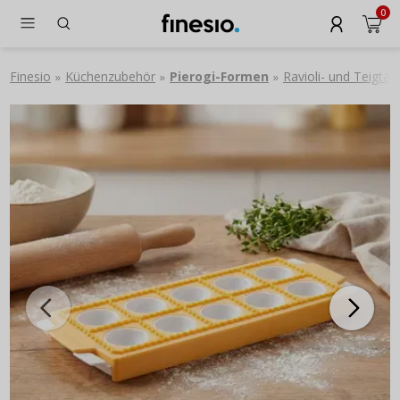
0
Finesio
Küchenzubehör
Pierogi-Formen
Ravioli- und Teigta
»
»
»