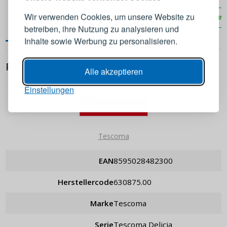
Konto an
4 Stück weiß
TESCOMA Delicia, 4 Stück
Wir verwenden Cookies, um unsere Website zu
IN DEN WARENKORB
IN DEN WARENKORB
IN
betreiben, ihre Nutzung zu analysieren und
E-Mail-Adresse
Inhalte sowie Werbung zu personalisieren.
PRODUKTDETAILS
Passwort
ANZEIGEN
Alle akzeptieren
Einstellungen
ANMELDEN
Passwort erinnern
Tescoma
EAN
8595028482300
Herstellercode
630875.00
Marke
Tescoma
Serie
Tescoma Delicia