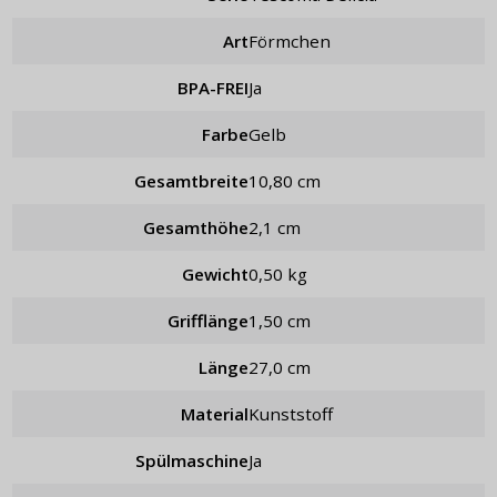
Art
Förmchen
BPA-FREI
Ja
Farbe
Gelb
Gesamtbreite
10,80 cm
Gesamthöhe
2,1 cm
Gewicht
0,50 kg
Grifflänge
1,50 cm
Länge
27,0 cm
Material
Kunststoff
Spülmaschine
Ja