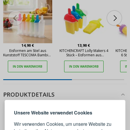
14,90 €
13,90 €
Eisformen am Stiel aus
KITCHENCRAFT Lolly Makers 4
KITCHEN
Kunststoff TESCOMA Bambini,
Stück – Eisformen aus
6 Stü
Colours 5 x 12 cm mehrfarbig
Kunststoff für Eis am Stiel
Kunsts
IN DEN WARENKORB
IN DEN WARENKORB
IN
ANMELDEN
REGISTRIEREN
PRODUKTDETAILS
Melden Sie sich bei Ihrem
Unsere Website verwendet Cookies
Konto an
Wir verwenden Cookies, um unsere Website zu