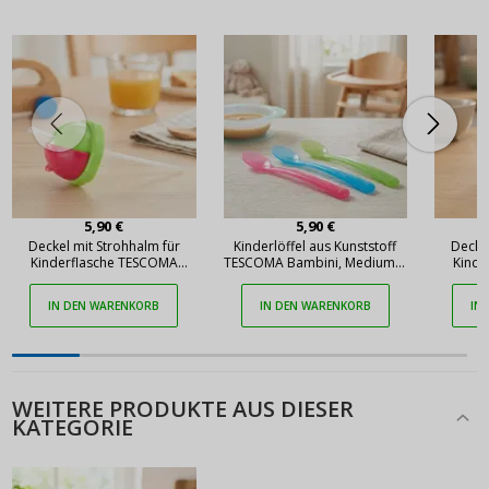
5,90 €
5,90 €
Deckel mit Strohhalm für
Kinderlöffel aus Kunststoff
Deckel
Kinderflasche TESCOMA
TESCOMA Bambini, Medium 3
Kinde
Bambini
Stück mehrfarbig
IN DEN WARENKORB
IN DEN WARENKORB
IN
WEITERE PRODUKTE AUS DIESER
KATEGORIE