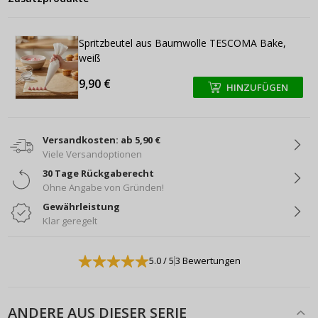
Spritzbeutel aus Baumwolle TESCOMA Bake,
weiß
9,90 €
HINZUFÜGEN
+
+
Versandkosten: ab 5,90 €
Viele Versandoptionen
30 Tage Rückgaberecht
Ohne Angabe von Gründen!
Gewährleistung
Klar geregelt
5.0
/ 5
3 Bewertungen
ANDERE AUS DIESER SERIE