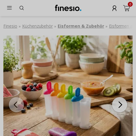
0
Finesio
Küchenzubehör
Eisformen & Zubehör
Eisformen am
»
»
»