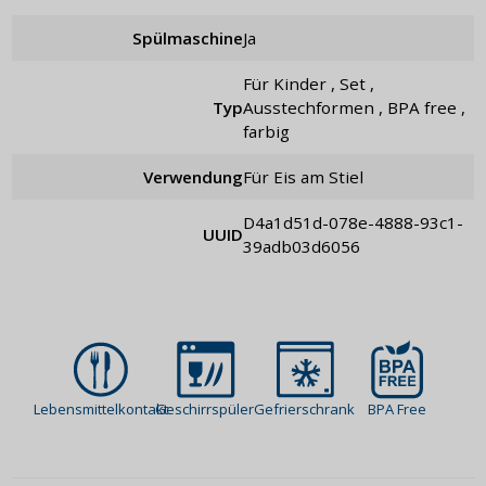
Spülmaschine
Ja
für Kinder , Set ,
Typ
Ausstechformen , BPA free ,
farbig
Verwendung
für Eis am Stiel
d4a1d51d-078e-4888-93c1-
UUID
39adb03d6056
Lebensmittelkontakt
Geschirrspüler
Gefrierschrank
BPA Free