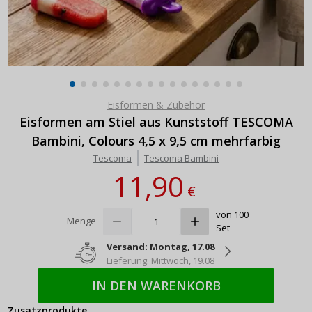
Eisformen & Zubehör
Eisformen am Stiel aus Kunststoff TESCOMA
Bambini, Colours 4,5 x 9,5 cm mehrfarbig
Tescoma
Tescoma Bambini
11,90
€
von 100
Menge
Set
Versand: Montag, 17.08
Lieferung: Mittwoch, 19.08
IN DEN WARENKORB
Zusatzprodukte