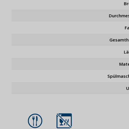
Br
Durchme
F
Gesamth
L
Mate
Spülmasc
U