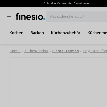
Schneller Versand der Bestellungen
Was suchen Sie heute?
Kochen
Backen
Küchenzubehör
Küchenme
Finesio
Küchenzubehör
Pierogi-Formen
Teigtaschenfor
»
»
»