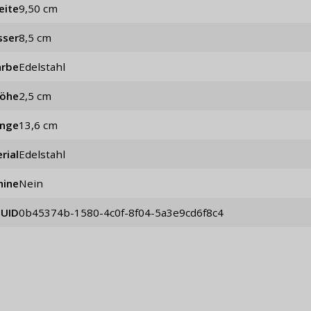
eite
9,50 cm
sser
8,5 cm
arbe
Edelstahl
öhe
2,5 cm
änge
13,6 cm
rial
Edelstahl
hine
Nein
UID
0b45374b-1580-4c0f-8f04-5a3e9cd6f8c4