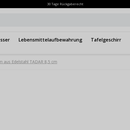
30 Tage Rückgaberecht
sser
Lebensmittelaufbewahrung
Tafelgeschirr
m aus Edelstahl TADAR 8,5 cm