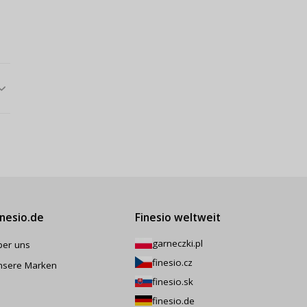
inesio.de
Finesio weltweit
garneczki.pl
ber uns
finesio.cz
nsere Marken
finesio.sk
finesio.de