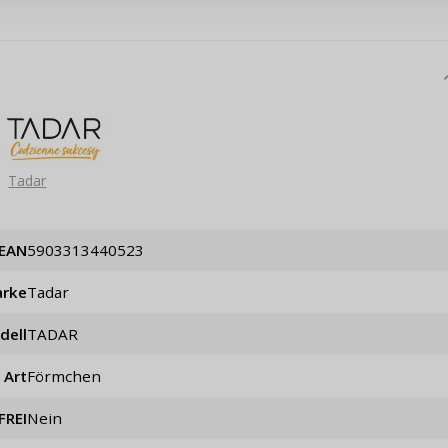
ung,
Passwort erinn
Tadar
EAN
5903313440523
rke
Tadar
dell
TADAR
Art
Förmchen
FREI
Nein