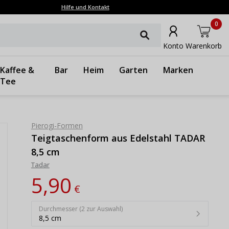
Hilfe und Kontakt
0
Konto
Warenkorb
Kaffee &
Bar
Heim
Garten
Marken
Tee
Pierogi-Formen
Teigtaschenform aus Edelstahl TADAR
8,5 cm
Tadar
5,90
€
Durchmesser (2 zur Auswahl)
8,5 cm