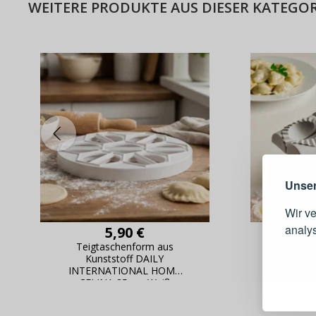
WEITERE PRODUKTE AUS DIESER KATEGOR
Warum e
Unser
Wir v
analy
5,90 €
Teigtaschenform aus
Automa
Kunststoff DAILY
Pi
Schnell
INTERNATIONAL HOME
Bestel
CELINA 25 cm Weiß
Schnell
Live-Üb