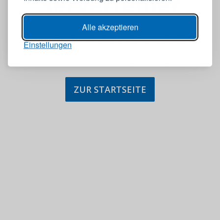
Serverfehler
Alle akzeptieren
Es sieht so aus, als würde unser Server eine Pause
Einstellungen
einlegen. :(
Versuchen Sie es in Kürze erneut!
ZUR STARTSEITE