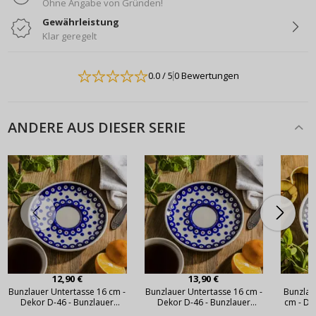
Ohne Angabe von Gründen!
Gewährleistung
Klar geregelt
0.0
/ 5
0 Bewertungen
ANDERE AUS DIESER SERIE
12,90 €
13,90 €
Bunzlauer Untertasse 16 cm -
Bunzlauer Untertasse 16 cm -
Bunzlau
Dekor D-46 - Bunzlauer
Dekor D-46 - Bunzlauer
cm - De
Keramik (2. Wahl)
Keramik