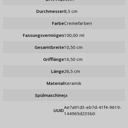
Durchmesser
8,5 cm
Farbe
Cremefarben
Fassungsvermögen
100,00 ml
Gesamtbreite
10,50 cm
Grifflänge
16,50 cm
Länge
26,5 cm
Material
Keramik
Spülmaschine
Ja
ae7a91d3-eb7d-41f4-9619-
UUID
144965d235b0