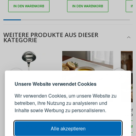
IN DEN WARENKORB
IN DEN WARENKORB
IN
WEITERE PRODUKTE AUS DIESER
KATEGORIE
ANMELDEN
REGISTRIEREN
Melden Sie sich bei Ihrem
Unsere Website verwendet Cookies
Konto an
Wir verwenden Cookies, um unsere Website zu
betreiben, ihre Nutzung zu analysieren und
39,90 €
32,90 €
E-Mail-Adresse
Inhalte sowie Werbung zu personalisieren.
BUGATTI Oxford Ivory MP
Suppenkelle BUGATTI
ETERNU
28,5 cm - Schöpflöffel aus
SETTIMOCIELO 28 cm
Suppen
Edelstahl
Passwort
ANZEIGEN
IN DEN WARENKORB
IN DEN WARENKORB
IN
Alle akzeptieren