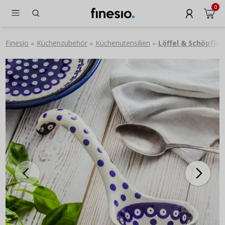
0
Finesio
Küchenzubehör
Küchenutensilien
Löffel & Schöpfkel
»
»
»