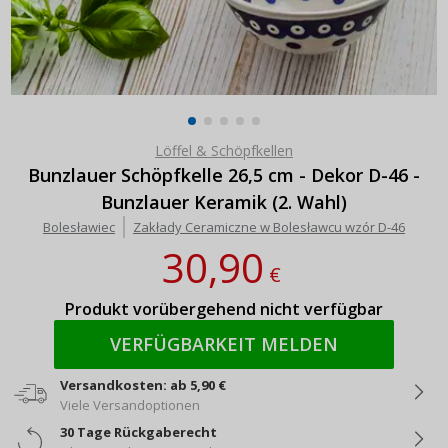
Löffel & Schöpfkellen
Bunzlauer Schöpfkelle 26,5 cm - Dekor D-46 -
Bunzlauer Keramik (2. Wahl)
Bolesławiec
Zakłady Ceramiczne w Bolesławcu wzór D-46
30,90
€
Produkt vorübergehend nicht verfügbar
VERFÜGBARKEIT MELDEN
Versandkosten: ab 5,90 €
Viele Versandoptionen
30 Tage Rückgaberecht