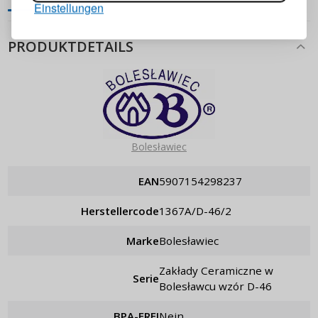
Einstellungen
ANMELDEN
PRODUKTDETAILS
Passwort erinnern
Bolesławiec
EAN
5907154298237
Herstellercode
1367A/D-46/2
Marke
Bolesławiec
Zakłady Ceramiczne w
Serie
Bolesławcu wzór D-46
BPA-FREI
Nein