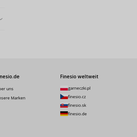
inesio.de
Finesio weltweit
garneczki.pl
ber uns
finesio.cz
nsere Marken
finesio.sk
finesio.de