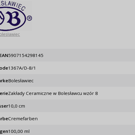
Passwort erinn
olesławiec
EAN
5907154298145
code
1367A/D-8/1
rke
Bolesławiec
erie
Zakłady Ceramiczne w Bolesławcu wzór 8
sser
10,0 cm
arbe
Cremefarben
ögen
100,00 ml