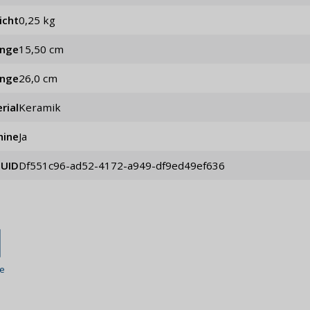
icht
0,25 kg
änge
15,50 cm
änge
26,0 cm
rial
Keramik
hine
Ja
UID
df551c96-ad52-4172-a949-df9ed49ef636
le