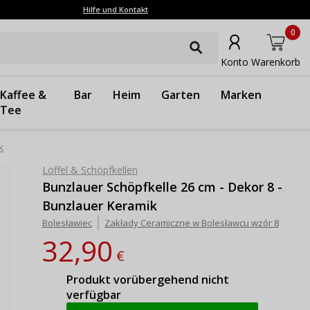
Hilfe und Kontakt
0
Konto
Warenkorb
Kaffee &
Bar
Heim
Garten
Marken
Tee
k
Löffel & Schöpfkellen
Bunzlauer Schöpfkelle 26 cm - Dekor 8 -
Bunzlauer Keramik
Bolesławiec
Zakłady Ceramiczne w Bolesławcu wzór 8
32,90
€
Produkt vorübergehend nicht
verfügbar