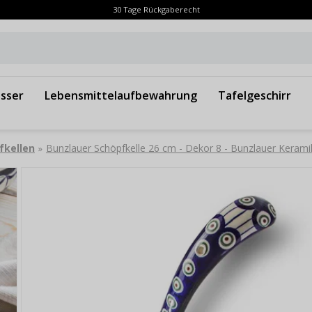
30 Tage Rückgaberecht
sser
Lebensmittelaufbewahrung
Tafelgeschirr
fkellen
Bunzlauer Schöpfkelle 26 cm - Dekor 8 - Bunzlauer Kerami
»