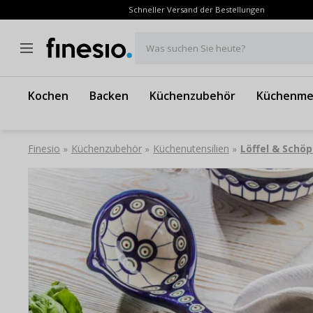
Schneller Versand der Bestellungen
Was suchen Sie heute?
Kochen
Backen
Küchenzubehör
Küchenme
Finesio
Küchenzubehör
Küchenutensilien
Löffel & Schöp
»
»
»