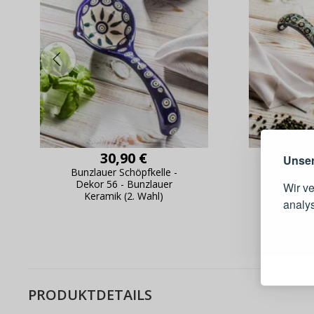
Warum e
30,90 €
Unser
Bunzlauer Schöpfkelle -
Bunzlau
Dekor 56 - Bunzlauer
cm -
Wir v
Keramik (2. Wahl)
Bunz
analy
Schnell
Bestel
Schnell
Live-Üb
PRODUKTDETAILS
Bestell