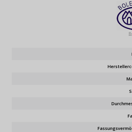
B
Hersteller
Ma
S
Durchme
F
Fassungsverm