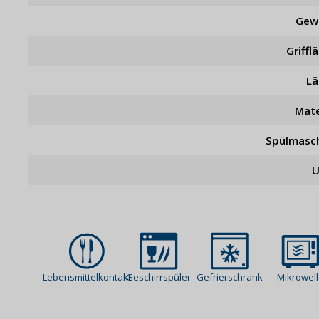
Gew
Griffl
L
Mate
Spülmasc
U
Lebensmittelkontakt
Geschirrspüler
Gefrierschrank
Mikrowel