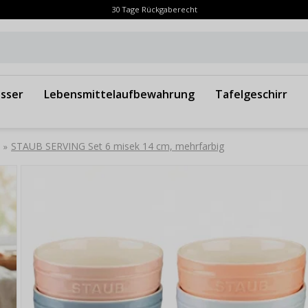
30 Tage Rückgaberecht
sser
Lebensmittelaufbewahrung
Tafelgeschirr
STAUB SERVING Set 6 misek 14 cm, mehrfarbig
»