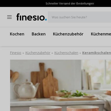
Schneller Versand der Bestellungen
Was suchen Sie heute?
Kochen
Backen
Küchenzubehör
Küchenme
Finesio
Küchenzubehör
Küchenschalen
Keramikschalen
»
»
»