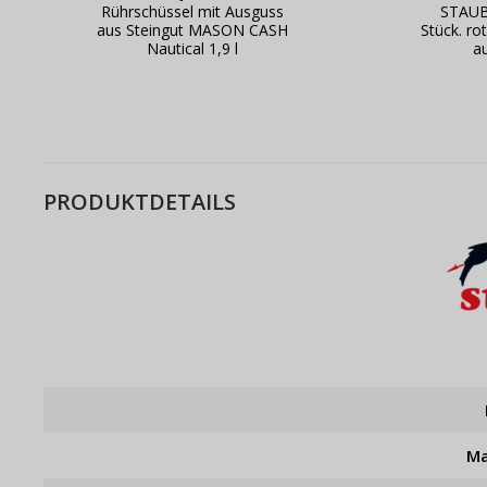
Rührschüssel mit Ausguss
STAUB 
aus Steingut MASON CASH
Stück. r
Nautical 1,9 l
a
PRODUKTDETAILS
Ma