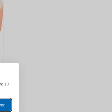
GISTRIEREN
bei Ihrem
ng zu
ANZEIGEN
eren