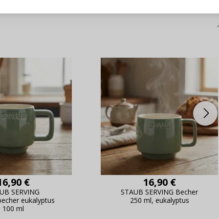
e Datenaktualisierung,
erblick über Änderungen an der
ANMELDE
ung,
Passwort erinn
16,90 €
16,90 €
UB SERVING
STAUB SERVING Becher
echer eukalyptus
250 ml, eukalyptus
100 ml