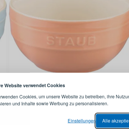
ANMELDEN
RE
s sich lohnt, ein Konto zu
erstellen
Melden Sie sich 
Konto an
e Website verwendet Cookies
erwenden Cookies, um unsere Website zu betreiben, ihre Nutzu
E-Mail-Adresse
sieren und Inhalte sowie Werbung zu personalisieren.
er Bestellvorgang,
Passwort
Einstellungen
Alle akzepti
lungen nachverfolgen,