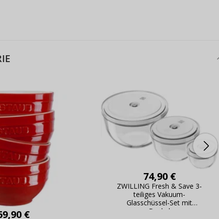
IE
74,90 €
ZWILLING Fresh & Save 3-
teiliges Vakuum-
Glasschüssel-Set mit
Deckel
69,90 €