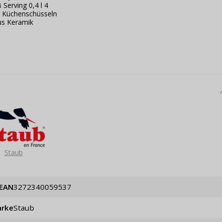
Serving 0,4 l 4
ot Küchenschüsseln
us Keramik
Staub
EAN
3272340059537
rke
Staub