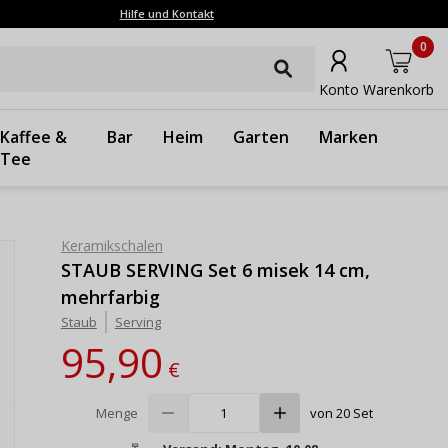
Hilfe und Kontakt
0
Konto
Warenkorb
Kaffee &
Bar
Heim
Garten
Marken
Tee
Keramikschalen
STAUB SERVING Set 6 misek 14 cm,
mehrfarbig
Staub
Serving
95,90
€
Menge
von 20 Set