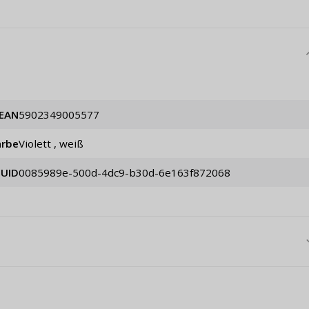
EAN
5902349005577
arbe
Violett , weiß
UID
0085989e-500d-4dc9-b30d-6e163f872068