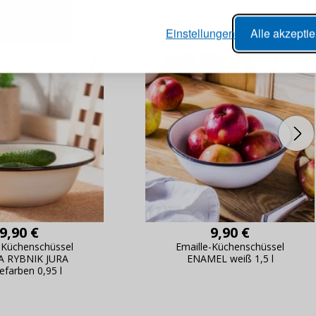
IE
er Bestellvorgang,
Passwort
Einstellungen
Alle akzepti
lungen nachverfolgen,
e Datenaktualisierung,
erblick über Änderungen an der
ANMELDE
ung,
Passwort erinn
9,90 €
9,90 €
-Küchenschüssel
Emaille-Küchenschüssel
IA RYBNIK JURA
ENAMEL weiß 1,5 l
efarben 0,95 l