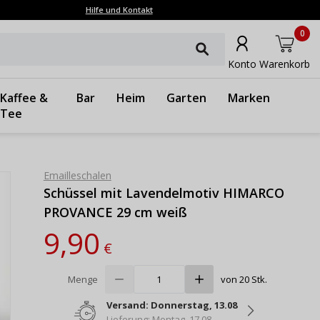
Hilfe und Kontakt
0
Konto
Warenkorb
Kaffee &
Bar
Heim
Garten
Marken
Tee
Emailleschalen
Schüssel mit Lavendelmotiv HIMARCO
PROVANCE 29 cm weiß
9,90
€
Menge
von 20 Stk.
Versand: Donnerstag, 13.08
Lieferung: Montag, 17.08