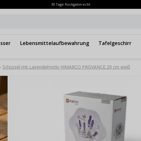
30 Tage Rückgaberecht
sser
Lebensmittelaufbewahrung
Tafelgeschirr
Schüssel mit Lavendelmotiv HIMARCO PROVANCE 29 cm weiß
»