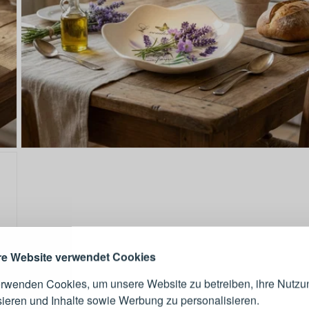
ANMELDEN
RE
s sich lohnt, ein Konto zu
erstellen
Melden Sie sich 
Konto an
e Website verwendet Cookies
erwenden Cookies, um unsere Website zu betreiben, ihre Nutzu
E-Mail-Adresse
sieren und Inhalte sowie Werbung zu personalisieren.