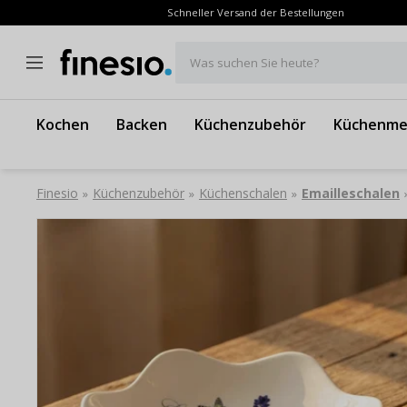
Schneller Versand der Bestellungen
Was suchen Sie heute?
Kochen
Backen
Küchenzubehör
Küchenme
Finesio
Küchenzubehör
Küchenschalen
Emailleschalen
»
»
»