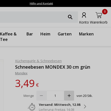
Hilfe und Kontakt
0
Konto
Warenkorb
Kaffee &
Bar
Heim
Garten
Marken
Tee
Küchenquirle & Schneebesen
Schneebesen MONDEX 30 cm grün
Mondex
3,49
€
Menge
von 20 Stk.
Versand: Mittwoch, 12.08
Lieferung: Freitag, 14.08