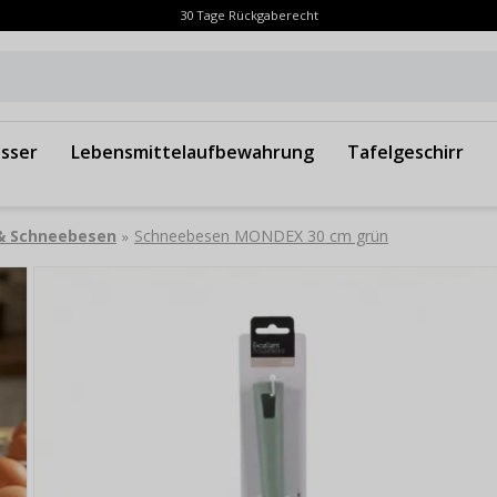
30 Tage Rückgaberecht
sser
Lebensmittelaufbewahrung
Tafelgeschirr
 & Schneebesen
Schneebesen MONDEX 30 cm grün
»