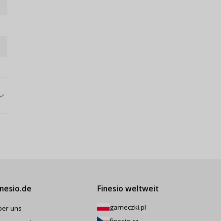
inesio.de
Finesio weltweit
garneczki.pl
ber uns
finesio.cz