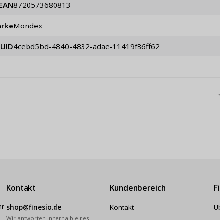
EAN
8720573680813
rke
Mondex
UID
4cebd5bd-4840-4832-adae-11419f86ff62
Kontakt
Kundenbereich
F
hr
shop@finesio.de
Kontakt
Ü
-
Wir antworten innerhalb eines