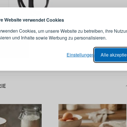
erstellen
Melden Sie sich 
Konto an
e Website verwendet Cookies
erwenden Cookies, um unsere Website zu betreiben, ihre Nutzu
E-Mail-Adresse
sieren und Inhalte sowie Werbung zu personalisieren.
er Bestellvorgang,
Passwort
Einstellungen
Alle akzepti
lungen nachverfolgen,
e Datenaktualisierung,
erblick über Änderungen an der
ANMELDE
ung,
IE
Passwort erinn