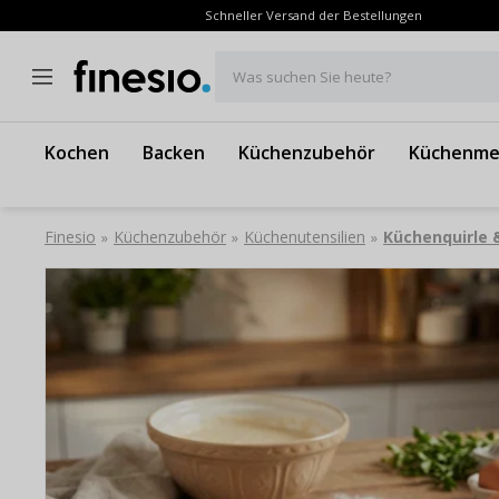
Schneller Versand der Bestellungen
Was suchen Sie heute?
Kochen
Backen
Küchenzubehör
Küchenme
Finesio
Küchenzubehör
Küchenutensilien
Küchenquirle
»
»
»