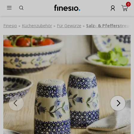
0
Finesio
Küchenzubehör
Für Gewürze
Salz- & Pfefferstreuer
»
»
»