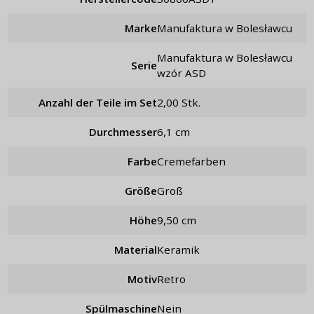
Marke
Manufaktura w Bolesławcu
Manufaktura w Bolesławcu
Serie
wzór ASD
Anzahl der Teile im Set
2,00 Stk.
Durchmesser
6,1 cm
Farbe
Cremefarben
Größe
Groß
Höhe
9,50 cm
Material
Keramik
Motiv
retro
Spülmaschine
Nein