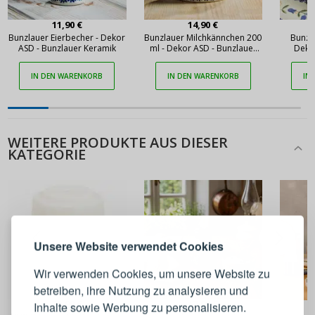
11,90 €
14,90 €
Bunzlauer Eierbecher - Dekor
Bunzlauer Milchkännchen 200
Bunzla
ASD - Bunzlauer Keramik
ml - Dekor ASD - Bunzlauer
Deko
Keramik
IN DEN WARENKORB
IN DEN WARENKORB
IN
WEITERE PRODUKTE AUS DIESER
KATEGORIE
ANMELDEN
REGISTRIEREN
Melden Sie sich bei Ihrem
Unsere Website verwendet Cookies
Konto an
Wir verwenden Cookies, um unsere Website zu
betreiben, ihre Nutzung zu analysieren und
E-Mail-Adresse
23,90 €
17,90 €
Inhalte sowie Werbung zu personalisieren.