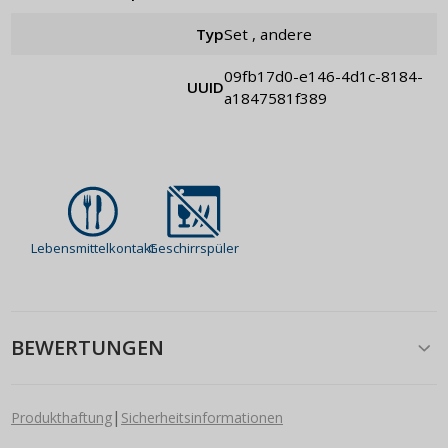
Typ
Set , andere
09fb17d0-e146-4d1c-8184-
UUID
a1847581f389
Lebensmittelkontakt
Geschirrspüler
BEWERTUNGEN
|
Produkthaftung
Sicherheitsinformationen