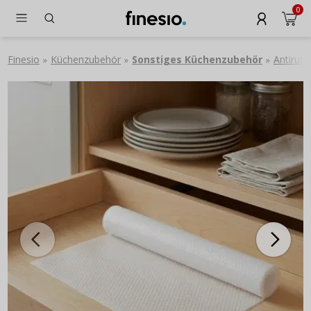
0
Finesio
Küchenzubehör
Sonstiges Küchenzubehör
Antirut
»
»
»