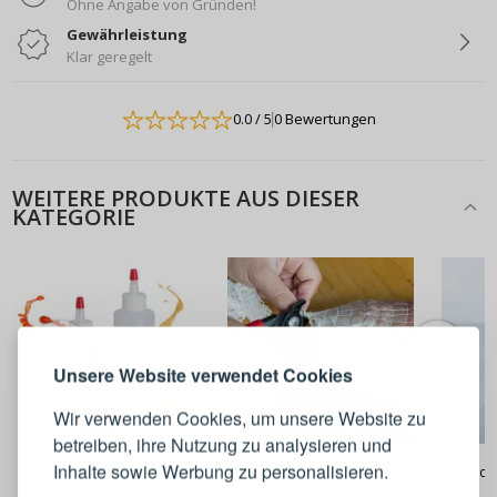
Ohne Angabe von Gründen!
Gewährleistung
Klar geregelt
0.0
/ 5
0 Bewertungen
WEITERE PRODUKTE AUS DIESER
KATEGORIE
ANMELDEN
REGISTRIEREN
Melden Sie sich bei Ihrem
Unsere Website verwendet Cookies
Konto an
Wir verwenden Cookies, um unsere Website zu
betreiben, ihre Nutzung zu analysieren und
3,49 €
3,49 €
E-Mail-Adresse
Inhalte sowie Werbung zu personalisieren.
Saucendosierflaschen mit
BROWIN 60 Stück - Clips für
Anrich
Verschlüssen LA CUCINA
Wurstclipzange