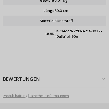
Gewicht
0,01 kg
Länge
80,0 cm
Material
Kunststoff
9a794ddd-2fd9-421f-9037-
UUID
40a3a1aff90e
BEWERTUNGEN
|
Produkthaftung
Sicherheitsinformationen