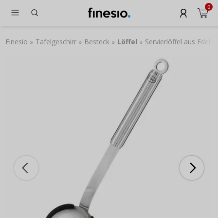
0
Finesio
Tafelgeschirr
Besteck
Löffel
Servierlöffel aus Edels
»
»
»
»