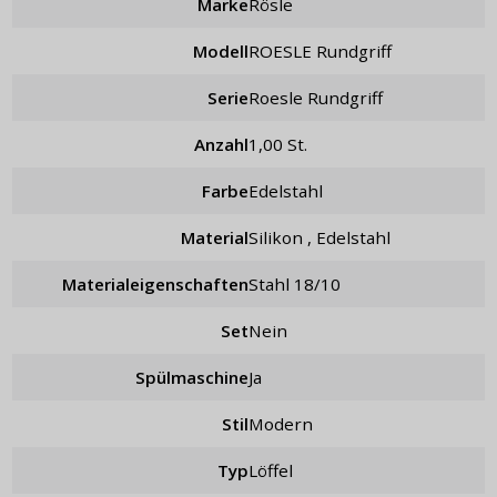
Marke
Rösle
Modell
ROESLE Rundgriff
Serie
Roesle Rundgriff
Anzahl
1,00 St.
Farbe
Edelstahl
Material
Silikon , Edelstahl
Materialeigenschaften
Stahl 18/10
Set
nein
Spülmaschine
Ja
Stil
Modern
Typ
Löffel