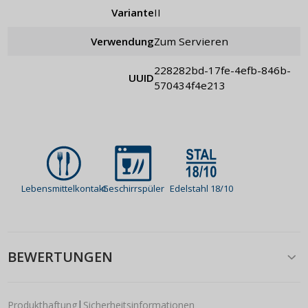
Variante
II
Verwendung
zum Servieren
228282bd-17fe-4efb-846b-
UUID
570434f4e213
Lebensmittelkontakt
Geschirrspüler
Edelstahl 18/10
BEWERTUNGEN
|
Produkthaftung
Sicherheitsinformationen