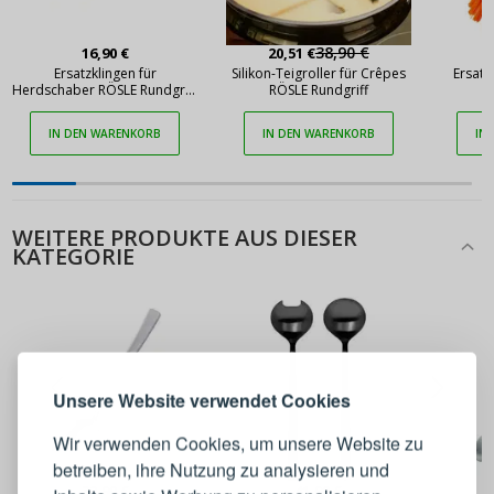
38,90 €
16,90 €
20,51 €
Ersatzklingen für
Silikon-Teigroller für Crêpes
Ersatz
Herdschaber RÖSLE Rundgriff
RÖSLE Rundgriff
R
10 Stück
IN DEN WARENKORB
IN DEN WARENKORB
IN
WEITERE PRODUKTE AUS DIESER
KATEGORIE
ANMELDEN
REGISTRIEREN
Melden Sie sich bei Ihrem
Unsere Website verwendet Cookies
Konto an
Wir verwenden Cookies, um unsere Website zu
betreiben, ihre Nutzung zu analysieren und
E-Mail-Adresse
32,90 €
41,90 €