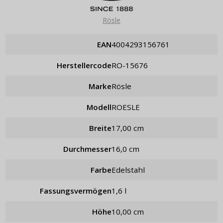
Passwort erinnern
Rösle
EAN
4004293156761
Herstellercode
RO-15676
Marke
Rösle
Modell
ROESLE
Breite
17,00 cm
Durchmesser
16,0 cm
Farbe
Edelstahl
Fassungsvermögen
1,6 l
Höhe
10,00 cm