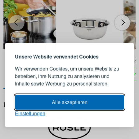
ANMELDEN
REGISTRIEREN
34,90 €
22,90 €
Melden Sie sich bei Ihrem
Unsere Website verwendet Cookies
Rührschüssel aus Edelstahl
KUCHENPROFI Luxury 1 l -
KUCHEN
Konto an
RÖSLE 0,2 l
Edelstahlschüssel
Ed
Wir verwenden Cookies, um unsere Website zu
IN DEN WARENKORB
IN DEN WARENKORB
IN
betreiben, ihre Nutzung zu analysieren und
E-Mail-Adresse
Inhalte sowie Werbung zu personalisieren.
Passwort
ANZEIGEN
Alle akzeptieren
PRODUKTDETAILS
Einstellungen
ANMELDEN