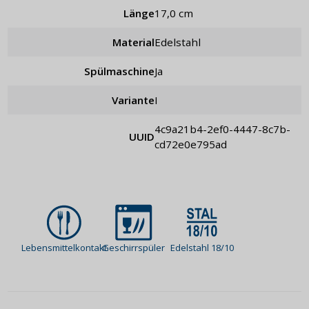
Länge
17,0 cm
Material
Edelstahl
Spülmaschine
Ja
Variante
I
4c9a21b4-2ef0-4447-8c7b-
UUID
cd72e0e795ad
Lebensmittelkontakt
Geschirrspüler
Edelstahl 18/10