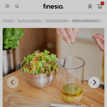
0
Finesio
Küchenzubehör
Küchenschalen
Edelstahlschalen
»
»
»
»