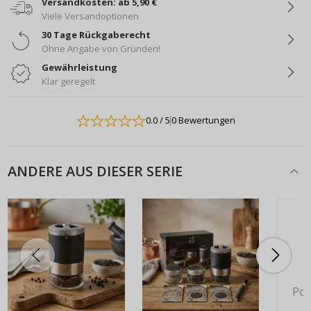
Versandkosten: ab 5,90 €
Viele Versandoptionen
30 Tage Rückgaberecht
Ohne Angabe von Gründen!
Gewährleistung
Klar geregelt
0.0
/ 5
0 Bewertungen
ANDERE AUS DIESER SERIE
Pok