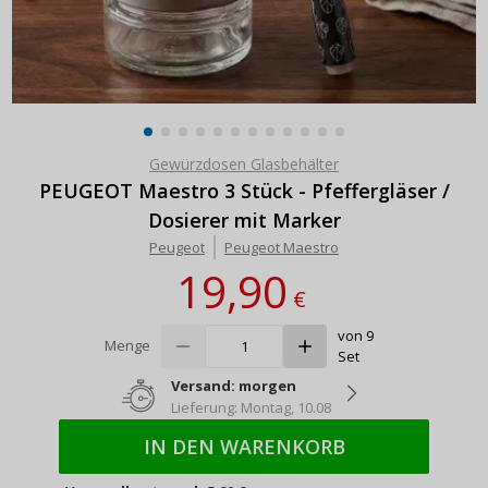
Gewürzdosen Glasbehälter
PEUGEOT Maestro 3 Stück - Pfeffergläser /
Dosierer mit Marker
Peugeot
Peugeot Maestro
19,90
€
von 9
Menge
Set
Versand: morgen
Lieferung: Montag, 10.08
IN DEN WARENKORB