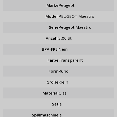
Marke
Peugeot
Modell
PEUGEOT Maestro
Serie
Peugeot Maestro
Anzahl
3,00 St.
BPA-FREI
Nein
Farbe
Transparent
Form
rund
Größe
klein
Material
Glas
Set
ja
Spülmaschine
Ja