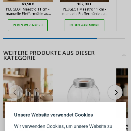
63,90 €
102,90 €
PEUGEOT Maestro 11 cm -
PEUGEOT Maestro 11 cm -
manuelle Pfeffermühle aus
manuelle Pfeffermühle aus
Holz
Holz mit Gewürzen und
Zubehör
IN DEN WARENKORB
IN DEN WARENKORB
WEITERE PRODUKTE AUS DIESER
KATEGORIE
ANMELDEN
REGISTRIEREN
Melden Sie sich bei Ihrem
Unsere Website verwendet Cookies
Konto an
16,90 €
20,90 €
Wir verwenden Cookies, um unsere Website zu
Gewürzbehälter aus Glas
Gew
TESCOMA 4Food – Behälter
TESCOMA Monti, 3 Stück
ZASSENH