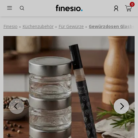
0
Finesio
Küchenzubehör
Für Gewürze
Gewürzdosen Glasbeh
»
»
»