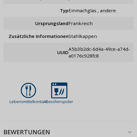
Typ
Einmachglas , andere
Ursprungsland
Frankreich
Zusätzliche Informationen
Stahlkappen
a5b3b2dc-6d4a-49ce-a74d-
UUID
a0176c928fc8
Lebensmittelkontakt
Geschirrspüler
BEWERTUNGEN