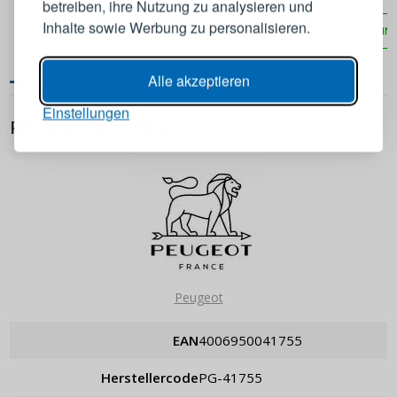
betreiben, ihre Nutzung zu analysieren und
mit Trockenverschluss
E-Mail-Adresse
Inhalte sowie Werbung zu personalisieren.
IN DEN WARENKORB
IN
IN DEN WARENKORB
Passwort
ANZEIGEN
Alle akzeptieren
Einstellungen
PRODUKTDETAILS
ANMELDEN
Passwort erinnern
Peugeot
EAN
4006950041755
Herstellercode
PG-41755